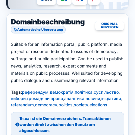
Domainbeschreibung
ORIGINAL
ANZEIGEN
Automatische Übersetzung
Suitable for an information portal, public platform, media
project or resource dedicated to issues of democracy,
suffrage and public participation. Can be used to publish
news, analytics, research, expert comments and
materials on public processes. Well suited for developing
public dialogue and disseminating relevant information.
Tags:
референдум
,
демократія
,
політика
,
суспільство
,
вибори
,
громадяни
,
право
,
аналітика
,
новини
,
ініціативи
,
referendum
,
democracy
,
politics
,
society
,
elections
1h.ua ist ein Domainverzeichnis. Transaktionen
werden direkt zwischen den Benutzern
abgeschlossen.