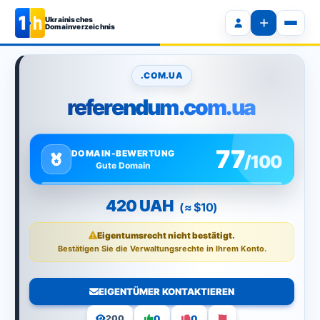
Ukrainisches
Domainverzeichnis
.COM.UA
referendum.com.ua
77
DOMAIN-BEWERTUNG
/100
Gute Domain
420 UAH
(≈ $10)
Eigentumsrecht nicht bestätigt.
Bestätigen Sie die Verwaltungsrechte in Ihrem Konto.
EIGENTÜMER KONTAKTIEREN
0
0
200