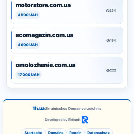
motorstore.com.ua
234
4 500 UAH
ecomagazin.com.ua
184
4 600 UAH
omolozhenie.com.ua
222
17 000 UAH
1h.ua
Ukrainisches Domainverzeichnis
Developed by Ridisoft
Startseite
Domains
Regeln
Datenschutz