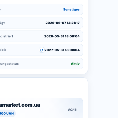
e
Sonstiges
ügt
2026-06-07 14:21:17
gistriert
2026-05-31 18:08:04
t bis
2027-05-31 18:08:04
rungsstatus
Aktiv
eamarket.com.ua
248
 500 UAH