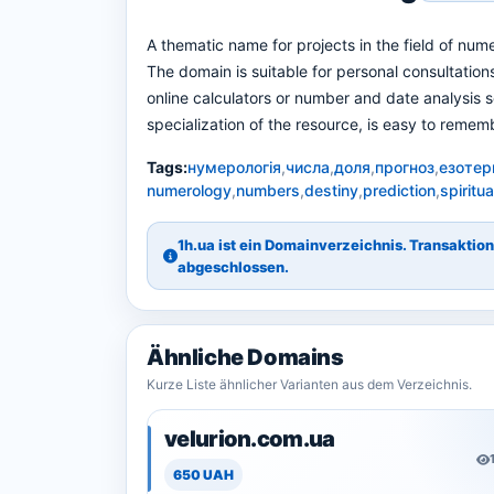
A thematic name for projects in the field of num
The domain is suitable for personal consultations
online calculators or number and date analysis
specialization of the resource, is easy to remem
Tags:
нумерологія
,
числа
,
доля
,
прогноз
,
езотер
numerology
,
numbers
,
destiny
,
prediction
,
spiritua
1h.ua ist ein Domainverzeichnis. Transakti
abgeschlossen.
Ähnliche Domains
Kurze Liste ähnlicher Varianten aus dem Verzeichnis.
velurion.com.ua
650 UAH