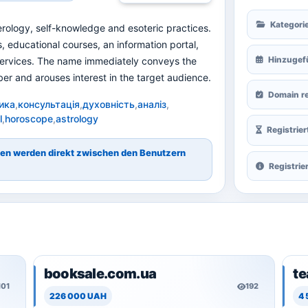
Kategori
erology, self-knowledge and esoteric practices.
, educational courses, an information portal,
Hinzugef
 services. The name immediately conveys the
ber and arouses interest in the target audience.
Domain re
ика
,
консультація
,
духовність
,
аналіз
,
l
,
horoscope
,
astrology
Registrier
onen werden direkt zwischen den Benutzern
Registrie
booksale.com.ua
t
101
192
226 000 UAH
4