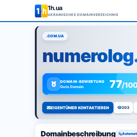
1h.ua
UKRAINISCHES DOMAINVERZEICHNIS
.COM.UA
numerolog
77
DOMAIN-BEWERTUNG
/10
Gute Domain
EIGENTÜMER KONTAKTIEREN
203
Domainbeschreibung
Automat