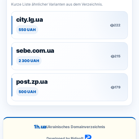
Kurze Liste ähnlicher Varianten aus dem Verzeichnis.
city.lg.ua
222
550 UAH
sebe.com.ua
215
2 300 UAH
post.zp.ua
179
500 UAH
1h.ua
Ukrainisches Domainverzeichnis
Developed by Ridisoft