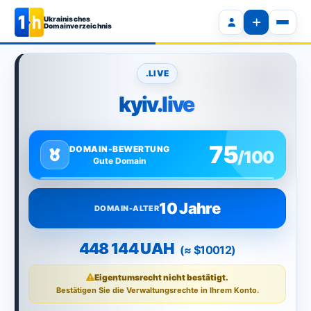
Ukrainisches
Domainverzeichnis
.LIVE
kyiv.live
75
DOMAIN-BEWERTUNG
/100
Gute Domain
10 Jahre
DOMAIN-ALTER
448 144 UAH
(≈ $10012)
Eigentumsrecht nicht bestätigt.
Bestätigen Sie die Verwaltungsrechte in Ihrem Konto.