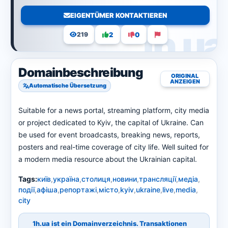
EIGENTÜMER KONTAKTIEREN
2
0
219
Domainbeschreibung
ORIGINAL
ANZEIGEN
Automatische Übersetzung
Suitable for a news portal, streaming platform, city media
or project dedicated to Kyiv, the capital of Ukraine. Can
be used for event broadcasts, breaking news, reports,
posters and real-time coverage of city life. Well suited for
a modern media resource about the Ukrainian capital.
Tags:
київ
,
україна
,
столиця
,
новини
,
трансляції
,
медіа
,
події
,
афіша
,
репортажі
,
місто
,
kyiv
,
ukraine
,
live
,
media
,
city
1h.ua ist ein Domainverzeichnis. Transaktionen