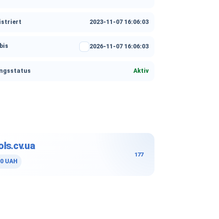
striert
2023-11-07 16:06:03
bis
2026-11-07 16:06:03
ungsstatus
Aktiv
ols.cv.ua
177
0 UAH