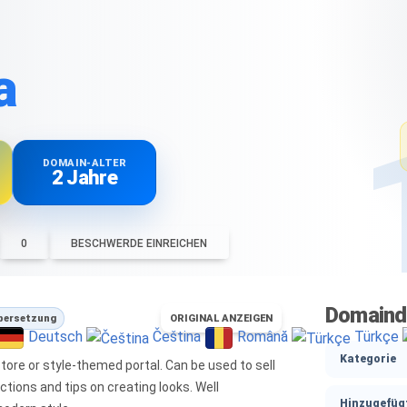
a
DOMAIN-ALTER
2 Jahre
0
BESCHWERDE EINREICHEN
Domaind
bersetzung
ORIGINAL ANZEIGEN
Deutsch
Čeština
Română
Türkçe
Kategorie
store or style-themed portal. Can be used to sell
ctions and tips on creating looks. Well
Hinzugefüg