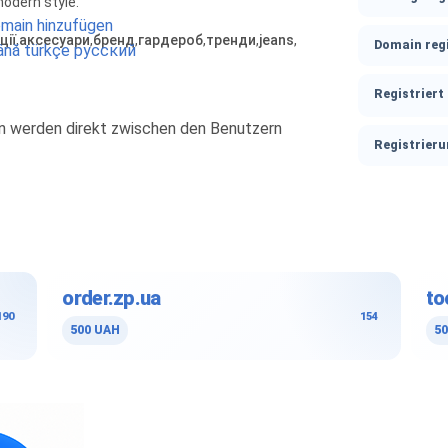
odern style.
main hinzufügen
ції
,
аксесуари
,
бренд
,
гардероб
,
тренди
,
jeans
,
Domain regi
ână
türkçe
русский
Registriert 
nen werden direkt zwischen den Benutzern
Registrier
order.zp.ua
to
190
154
500 UAH
50