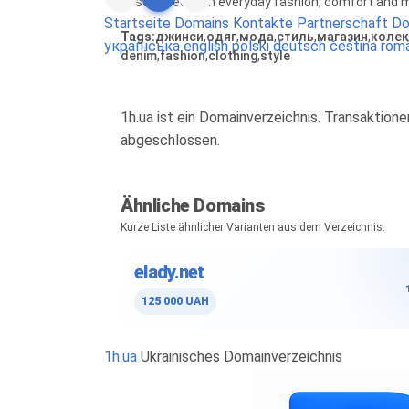
associated with everyday fashion, comfort and m
Startseite
Domains
Kontakte
Partnerschaft
Do
Tags:
джинси
,
одяг
,
мода
,
стиль
,
магазин
,
колек
українська
english
polski
deutsch
čeština
rom
denim
,
fashion
,
clothing
,
style
1h.ua ist ein Domainverzeichnis. Transaktio
abgeschlossen.
Ähnliche Domains
Kurze Liste ähnlicher Varianten aus dem Verzeichnis.
elady.net
125 000 UAH
1h.ua
Ukrainisches Domainverzeichnis