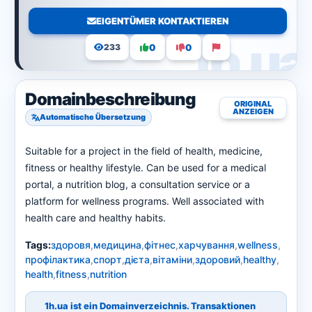
EIGENTÜMER KONTAKTIEREN
0
0
233
Domainbeschreibung
ORIGINAL
ANZEIGEN
Automatische Übersetzung
Suitable for a project in the field of health, medicine,
fitness or healthy lifestyle. Can be used for a medical
portal, a nutrition blog, a consultation service or a
platform for wellness programs. Well associated with
health care and healthy habits.
Tags:
здоровя
,
медицина
,
фітнес
,
харчування
,
wellness
,
профілактика
,
спорт
,
дієта
,
вітаміни
,
здоровий
,
healthy
,
health
,
fitness
,
nutrition
1h.ua ist ein Domainverzeichnis. Transaktionen