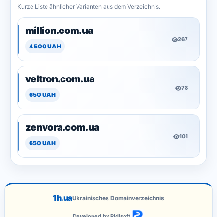
Kurze Liste ähnlicher Varianten aus dem Verzeichnis.
million.com.ua
267
4 500 UAH
veltron.com.ua
78
650 UAH
zenvora.com.ua
101
650 UAH
1h.ua
Ukrainisches Domainverzeichnis
Developed by Ridisoft