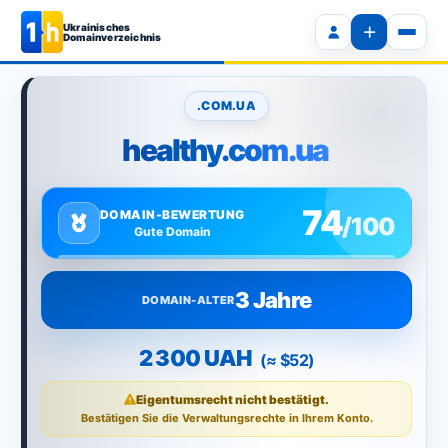
Ukrainisches
Domainverzeichnis
.COM.UA
healthy.com.ua
74
DOMAIN-BEWERTUNG
/100
Gute Domain
3 Jahre
DOMAIN-ALTER
2 300 UAH
(≈ $52)
Eigentumsrecht nicht bestätigt.
Bestätigen Sie die Verwaltungsrechte in Ihrem Konto.