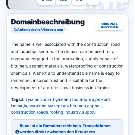
Domainbeschreibung
ORIGINAL
ANZEIGEN
Automatische Übersetzung
The name is well associated with the construction, road
and industrial sectors. The domain can be used for a
company engaged in the production, supply or sale of
bitumen, asphalt materials, waterproofing or construction
chemicals. A short and understandable name is easy to
remember, inspires trust and is suitable for the
development of a professional business in Ukraine.
Tags:
бітум
,
асфальт
,
будівництво
,
дороги
,
ремонт
,
ізоляція
,
покрівля
,
матеріали
,
bitumen
,
asphalt
,
construction
,
roads
,
roofing
,
industry
,
supply
1h.ua ist ein Domainverzeichnis. Transaktionen
werden direkt zwischen den Benutzern