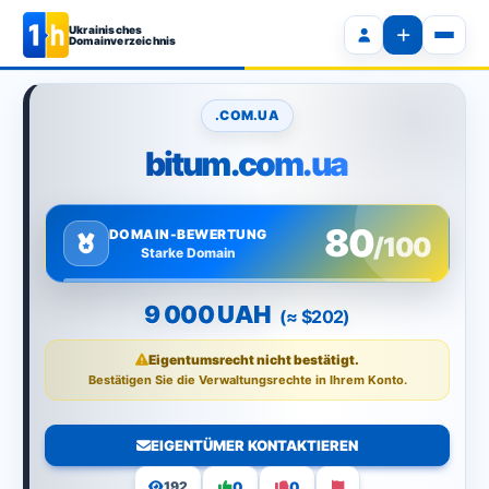
Ukrainisches
Domainverzeichnis
.COM.UA
bitum.com.ua
80
DOMAIN-BEWERTUNG
/100
Starke Domain
9 000 UAH
(≈ $202)
Eigentumsrecht nicht bestätigt.
Bestätigen Sie die Verwaltungsrechte in Ihrem Konto.
EIGENTÜMER KONTAKTIEREN
0
0
192