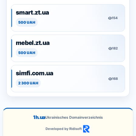
smart.zt.ua
154
500 UAH
mebel.zt.ua
182
500 UAH
simfi.com.ua
168
2 300 UAH
1h.ua
Ukrainisches Domainverzeichnis
Developed by Ridisoft