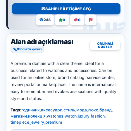
SAHIPLE ILETIŞIME GEÇ
0
0
248
Alan adı açıklaması
ORIJINALI
GÖSTER
Otomatik çeviri
A premium domain with a clear theme, ideal for a
business related to watches and accessories. Can be
used for an online store, brand catalog, service center,
review portal or marketplace. The name is international,
easy to remember and evokes associations with quality,
style and status.
Tags:
годинник
,
аксесуари
,
стиль
,
мода
,
люкс
,
бренд
,
магазин
,
колекція
,
watches
,
watch
,
luxury
,
fashion
,
timepiece
,
jewelry
,
premium