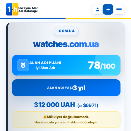
Ukrayna Alan
Adı Kataloğu
.COM.UA
watches.com.ua
78
ALAN ADI PUANI
/100
İyi Alan Adı
3 yıl
ALAN ADI YAŞI
312 000 UAH
(≈ $6971)
Mülkiyet doğrulanmadı.
Hesabınızda yönetim hakkını doğrulayın.