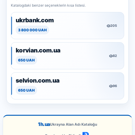
Katalogdaki benzer seçeneklerin kısa listesi.
ukrbank.com
205
3 800 000 UAH
korvian.com.ua
82
650 UAH
selvion.com.ua
96
650 UAH
1h.ua
Ukrayna Alan Adı Kataloğu