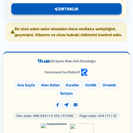
ORTAKLIK
Bir alan adını satın almadan önce mutlaka sahipliğini,
geçmişini, itibarını ve olası hukuki risklerini kontrol edin.
1h.ua
Ukrayna Alan Adı Kataloğu
Developed by Ridisoft
Ana Sayfa
Alan Adları
Kurallar
Gizlilik
Ortaklık
İletişim
Site stats: 469 634 (+3 210 / 6 059)
Page stats: 434 (+1 / 2)