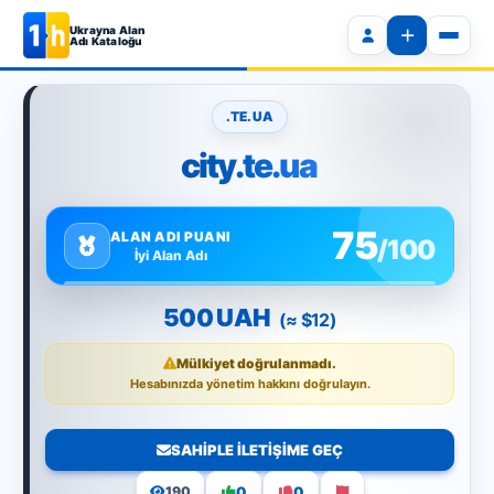
Ukrayna Alan
Adı Kataloğu
.TE.UA
city.te.ua
75
ALAN ADI PUANI
/100
İyi Alan Adı
500 UAH
(≈ $12)
Mülkiyet doğrulanmadı.
Hesabınızda yönetim hakkını doğrulayın.
SAHIPLE ILETIŞIME GEÇ
0
0
190