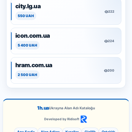
city.lg.ua
222
550 UAH
icon.com.ua
224
5 400 UAH
hram.com.ua
200
2 500 UAH
1h.ua
Ukrayna Alan Adı Kataloğu
Developed by Ridisoft
Ana Sayfa
Alan Adları
Kurallar
Gizlilik
Ortaklık