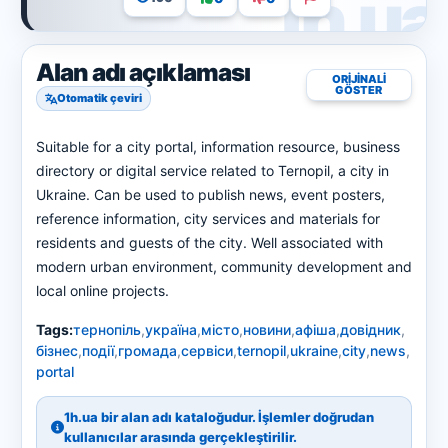
Alan adı açıklaması
ORIJINALI
GÖSTER
Otomatik çeviri
Suitable for a city portal, information resource, business
directory or digital service related to Ternopil, a city in
Ukraine. Can be used to publish news, event posters,
reference information, city services and materials for
residents and guests of the city. Well associated with
modern urban environment, community development and
local online projects.
Tags:
тернопіль
,
україна
,
місто
,
новини
,
афіша
,
довідник
,
бізнес
,
події
,
громада
,
сервіси
,
ternopil
,
ukraine
,
city
,
news
,
portal
1h.ua bir alan adı kataloğudur. İşlemler doğrudan
kullanıcılar arasında gerçekleştirilir.