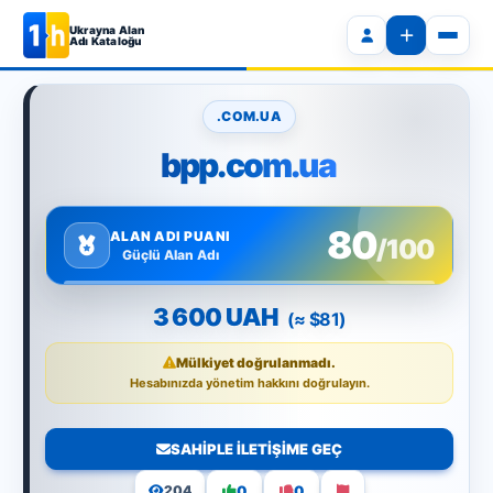
Ukrayna Alan
Adı Kataloğu
.COM.UA
bpp.com.ua
80
ALAN ADI PUANI
/100
Güçlü Alan Adı
3 600 UAH
(≈ $81)
Mülkiyet doğrulanmadı.
Hesabınızda yönetim hakkını doğrulayın.
SAHIPLE ILETIŞIME GEÇ
0
0
204