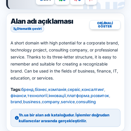
Alan adı açıklaması
ORIJINALI
GÖSTER
Otomatik çeviri
A short domain with high potential for a corporate brand,
technology project, consulting company, or professional
service. Thanks to its three-letter structure, it is easy to
remember and suitable for creating a recognizable
brand. Can be used in the fields of business, finance, IT,
education, or services.
Tags:
бренд
,
бізнес
,
компанія
,
сервіс
,
консалтинг
,
фінанси
,
технології
,
інновації
,
платформа
,
розвиток
,
brand
,
business
,
company
,
service
,
consulting
1h.ua bir alan adı kataloğudur. İşlemler doğrudan
kullanıcılar arasında gerçekleştirilir.