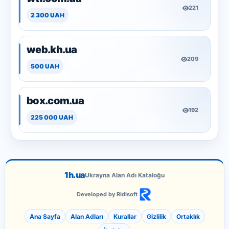
221
2 300 UAH
web.kh.ua
209
500 UAH
box.com.ua
192
225 000 UAH
1h.ua
Ukrayna Alan Adı Kataloğu
Developed by Ridisoft
Ana Sayfa
Alan Adları
Kurallar
Gizlilik
Ortaklık