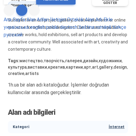
GÖSTER
Otomatik çeviri
Ana Sayfa
Alan Adları
İletişim
Ortaklık
Alan Adı Ekle
Suitable for an art project, gallery, creative platform or online
українська
english
polski
deutsch
čeština
română
türkçe
resource for artists and designers. Can be used to publish
русский
creative works, hold exhibitions, sell art products and develop
a creative community. Well associated with art, creativity and
contemporary culture.
Tags:
мистецтво
,
творчість
,
галерея
,
дизайн
,
художники
,
культура
,
виставки
,
креатив
,
картини
,
арт
,
art
,
gallery
,
design
,
creative
,
artists
1h.ua bir alan adı kataloğudur. İşlemler doğrudan
kullanıcılar arasında gerçekleştirilir.
Alan adı bilgileri
Kategori
İnternet