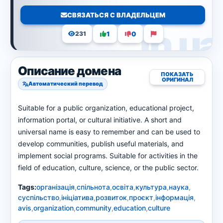
СВЯЗАТЬСЯ С ВЛАДЕЛЬЦЕМ
1
0
231
Описание домена
ПОКАЗАТЬ
ОРИГИНАЛ
Автоматический перевод
Suitable for a public organization, educational project,
information portal, or cultural initiative. A short and
universal name is easy to remember and can be used to
develop communities, publish useful materials, and
implement social programs. Suitable for activities in the
field of education, culture, science, or the public sector.
Tags:
організація
,
спільнота
,
освіта
,
культура
,
наука
,
суспільство
,
ініціатива
,
розвиток
,
проєкт
,
інформація
,
avis
,
organization
,
community
,
education
,
culture