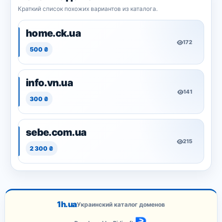
Краткий список похожих вариантов из каталога.
home.ck.ua
172
500 ₴
info.vn.ua
141
300 ₴
sebe.com.ua
215
2 300 ₴
1h.ua
Украинский каталог доменов