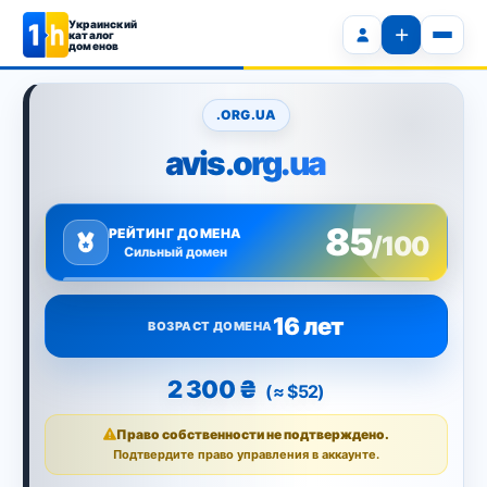
Украинский
каталог
доменов
.ORG.UA
avis.org.ua
85
РЕЙТИНГ ДОМЕНА
/100
Сильный домен
16 лет
ВОЗРАСТ ДОМЕНА
2 300 ₴
(≈ $52)
Право собственности не подтверждено.
Подтвердите право управления в аккаунте.