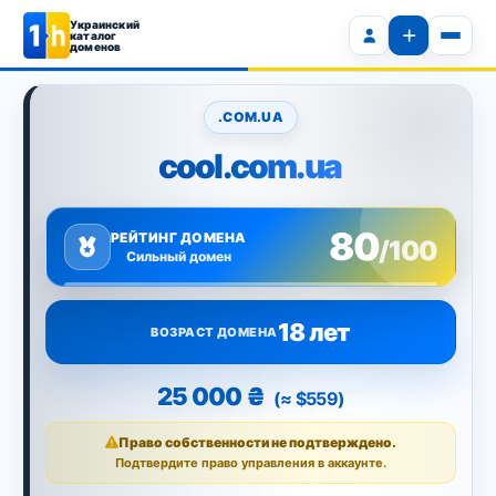
Украинский
каталог
доменов
.COM.UA
cool.com.ua
80
РЕЙТИНГ ДОМЕНА
/100
Сильный домен
18 лет
ВОЗРАСТ ДОМЕНА
25 000 ₴
(≈ $559)
Право собственности не подтверждено.
Подтвердите право управления в аккаунте.