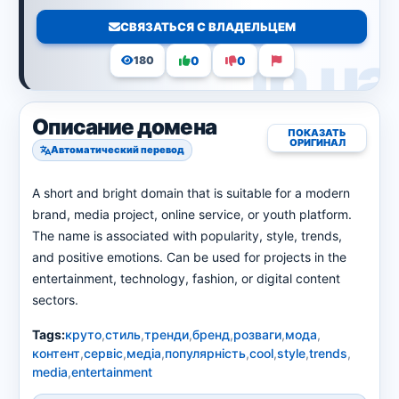
СВЯЗАТЬСЯ С ВЛАДЕЛЬЦЕМ
0
0
180
Описание домена
ПОКАЗАТЬ
ОРИГИНАЛ
Автоматический перевод
A short and bright domain that is suitable for a modern
brand, media project, online service, or youth platform.
The name is associated with popularity, style, trends,
and positive emotions. Can be used for projects in the
entertainment, technology, fashion, or digital content
sectors.
Tags:
круто
,
стиль
,
тренди
,
бренд
,
розваги
,
мода
,
контент
,
сервіс
,
медіа
,
популярність
,
cool
,
style
,
trends
,
media
,
entertainment