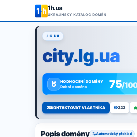
1h.ua
UKRAJINSKÝ KATALOG DOMÉN
.LG.UA
city.lg.ua
75
HODNOCENÍ DOMÉNY
/10
Dobrá doména
KONTAKTOVAT VLASTNÍKA
222
Popis domény
Automatický překlad