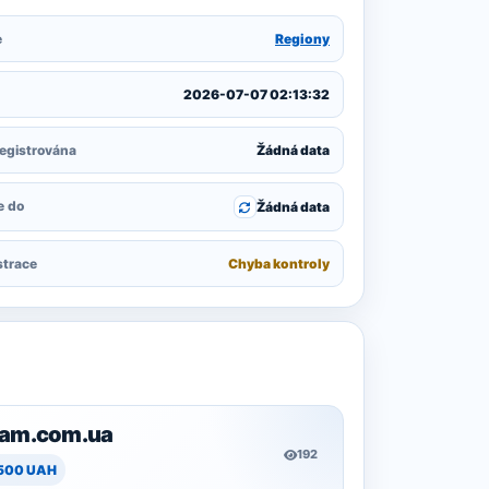
e
Regiony
2026-07-07 02:13:32
egistrována
Žádná data
e do
Žádná data
strace
Chyba kontroly
ram.com.ua
192
 500 UAH