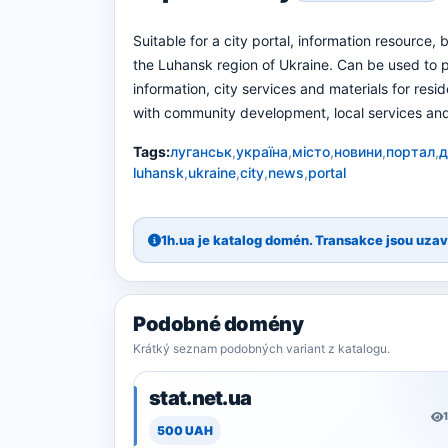
Suitable for a city portal, information resource, 
the Luhansk region of Ukraine. Can be used to p
information, city services and materials for resi
with community development, local services an
Tags:
луганськ
,
україна
,
місто
,
новини
,
портал
,
д
luhansk
,
ukraine
,
city
,
news
,
portal
1h.ua je katalog domén. Transakce jsou uzav
Podobné domény
Krátký seznam podobných variant z katalogu.
stat.net.ua
500 UAH