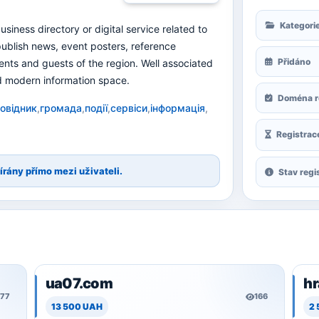
Kategori
business directory or digital service related to
ublish news, event posters, reference
Přidáno
dents and guests of the region. Well associated
d modern information space.
Doména r
овідник
,
громада
,
події
,
сервіси
,
інформація
,
Registrac
írány přímo mezi uživateli.
Stav regi
ua07.com
h
177
166
13 500 UAH
2