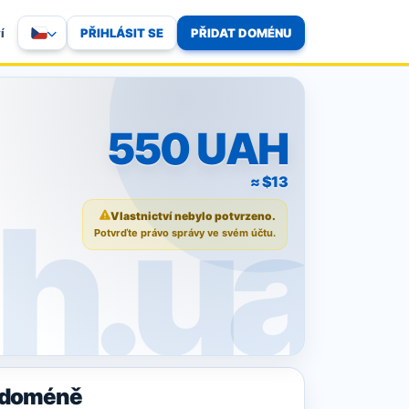
PŘIHLÁSIT SE
PŘIDAT DOMÉNU
í
550 UAH
≈ $13
Vlastnictví nebylo potvrzeno.
Potvrďte právo správy ve svém účtu.
o doméně