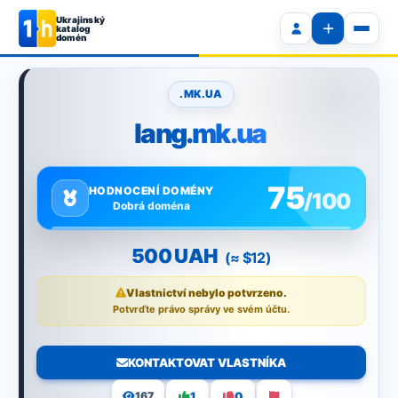
Ukrajinský
katalog
domén
.MK.UA
lang.mk.ua
75
HODNOCENÍ DOMÉNY
/100
Dobrá doména
500 UAH
(≈ $12)
Vlastnictví nebylo potvrzeno.
Potvrďte právo správy ve svém účtu.
KONTAKTOVAT VLASTNÍKA
1
0
167