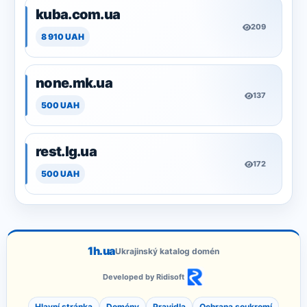
kuba.com.ua
209
8 910 UAH
none.mk.ua
137
500 UAH
rest.lg.ua
172
500 UAH
1h.ua
Ukrajinský katalog domén
Developed by Ridisoft
Hlavní stránka
Domény
Pravidla
Ochrana soukromí