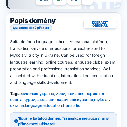
Popis domény
ZOBRAZIT
ORIGINÁL
Automatický překlad
Suitable for a language school, educational platform,
translation service or educational project related to
Mykolaiv, a city in Ukraine. Can be used for foreign
language learning, online courses, language clubs, exam
preparation and professional translation services. Well
associated with education, international communication
and language skills development.
Tags:
миколаїв
,
україна
,
мови
,
навчання
,
переклад
,
освіта
,
курси
,
школа
,
викладач
,
спілкування
,
mykolaiv
,
ukraine
,
language
,
education
,
translation
1h.ua je katalog domén. Transakce jsou uzavírány
přímo mezi uživateli.