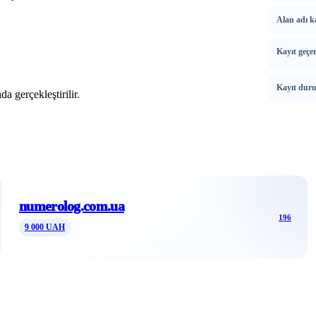
Alan adı ka
Kayıt geçerl
Kayıt dur
a gerçekleştirilir.
numerolog.com.ua
196
9 000 UAH