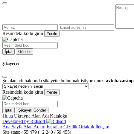
Resimdeki kodu girin
Yenile
İptal
Gönder
Şikayet et
Şu alan adı hakkında şikayette bulunmak istiyorsunuz:
avtobazar.top
Resimdeki kodu girin
Yenile
İptal
Şikayeti Gönder
1h.ua
Ukrayna Alan Adı Kataloğu
Developed by Ridisoft
Ana Sayfa
Alan Adları
Kurallar
Gizlilik
Ortaklık
İletişim
Site stats: 455 479 (+2 240 / 59 455)