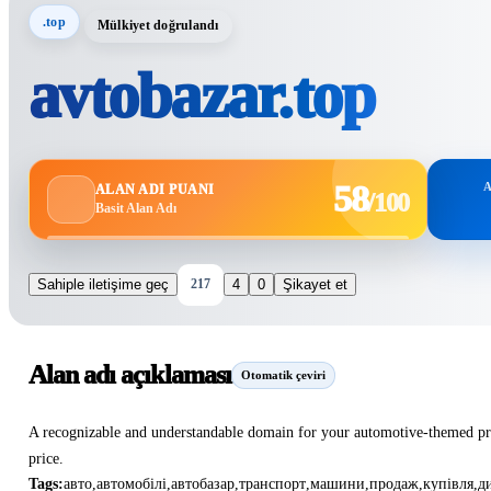
.top
Mülkiyet doğrulandı
avtobazar.top
58
A
ALAN ADI PUANI
/100
Basit Alan Adı
Sahiple iletişime geç
217
4
0
Şikayet et
Alan adı açıklaması
Otomatik çeviri
A recognizable and understandable domain for your automotive-themed proj
price.
Tags:
авто
,
автомобілі
,
автобазар
,
транспорт
,
машини
,
продаж
,
купівля
,
д