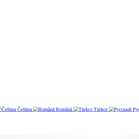
Čeština
Română
Türkçe
Ру