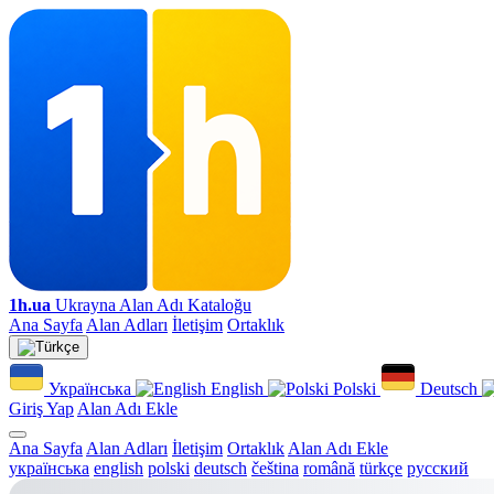
1h.ua
Ukrayna Alan Adı Kataloğu
Ana Sayfa
Alan Adları
İletişim
Ortaklık
Українська
English
Polski
Deutsch
Giriş Yap
Alan Adı Ekle
Ana Sayfa
Alan Adları
İletişim
Ortaklık
Alan Adı Ekle
українська
english
polski
deutsch
čeština
română
türkçe
русский