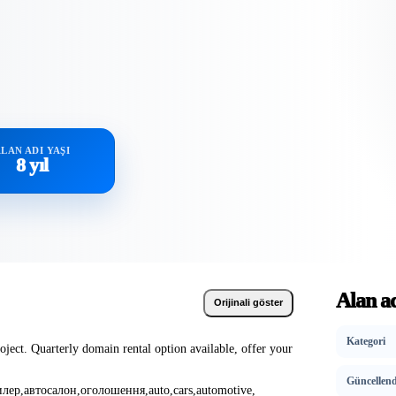
LAN ADI YAŞI
8 yıl
Alan ad
Orijinali göster
Kategori
ect. Quarterly domain rental option available, offer your
Güncellend
илер
,
автосалон
,
оголошення
,
auto
,
cars
,
automotive
,