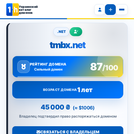
Украинский
каталог
доменов
.NET
tmbx.net
87
РЕЙТИНГ ДОМЕНА
/100
Сильный домен
1 лет
ВОЗРАСТ ДОМЕНА
45 000 ₴
(≈ $1006)
Владелец подтвердил право распоряжаться доменом
СВЯЗАТЬСЯ С ВЛАДЕЛЬЦЕМ