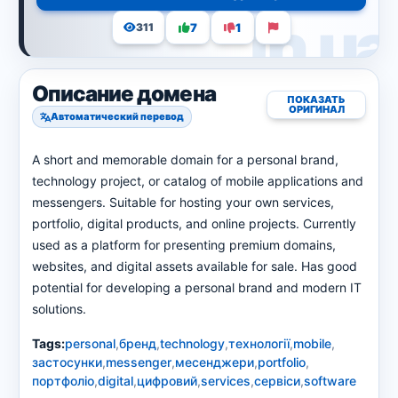
7
1
311
Описание домена
ПОКАЗАТЬ
ОРИГИНАЛ
Автоматический перевод
A short and memorable domain for a personal brand,
technology project, or catalog of mobile applications and
messengers. Suitable for hosting your own services,
portfolio, digital products, and online projects. Currently
used as a platform for presenting premium domains,
websites, and digital assets available for sale. Has good
potential for developing a personal brand and modern IT
solutions.
Tags:
personal
,
бренд
,
technology
,
технології
,
mobile
,
застосунки
,
messenger
,
месенджери
,
portfolio
,
портфоліо
,
digital
,
цифровий
,
services
,
сервіси
,
software