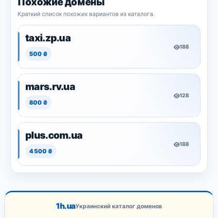
Похожие домены
Краткий список похожих вариантов из каталога.
taxi.zp.ua
188
500 ₴
mars.rv.ua
128
800 ₴
plus.com.ua
188
4 500 ₴
1h.ua
Украинский каталог доменов