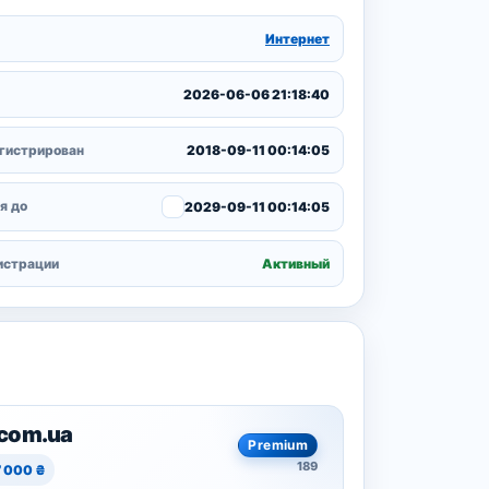
Интернет
2026-06-06 21:18:40
гистрирован
2018-09-11 00:14:05
я до
2029-09-11 00:14:05
истрации
Активный
.com.ua
Premium
189
7 000 ₴