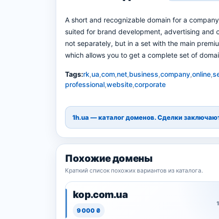
A short and recognizable domain for a company, 
suited for brand development, advertising and c
not separately, but in a set with the main premi
which allows you to get a complete set of domai
Tags:
rk
,
ua
,
com
,
net
,
business
,
company
,
online
,
s
professional
,
website
,
corporate
1h.ua — каталог доменов. Сделки заключа
Похожие домены
Краткий список похожих вариантов из каталога.
kop.com.ua
9 000 ₴