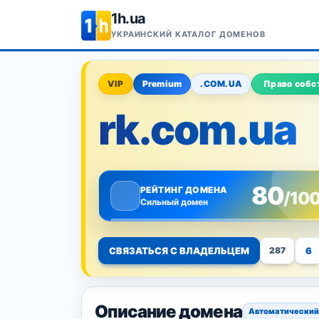
1h.ua
УКРАИНСКИЙ КАТАЛОГ ДОМЕНОВ
VIP
Premium
.COM.UA
Право собс
rk.com.ua
80
РЕЙТИНГ ДОМЕНА
/10
Сильный домен
СВЯЗАТЬСЯ С ВЛАДЕЛЬЦЕМ
6
287
Описание домена
Автоматический