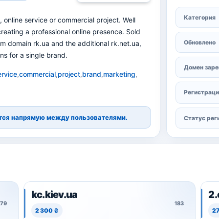
Категория
online service or commercial project. Well
reating a professional online presence. Sold
Обновлено
um domain rk.ua and the additional rk.net.ua,
ns for a single brand.
Домен заре
ervice
,
commercial
,
project
,
brand
,
marketing
,
Регистраци
ются напрямую между пользователями.
Статус рег
kc.kiev.ua
2
179
183
2 300 ₴
2