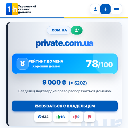
Украинский
каталог
доменов
.COM.UA
private.com.ua
78
РЕЙТИНГ ДОМЕНА
/100
Хороший домен
9 000 ₴
(≈ $202)
Владелец подтвердил право распоряжаться доменом
СВЯЗАТЬСЯ С ВЛАДЕЛЬЦЕМ
16
2
432