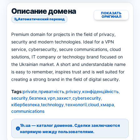
Описание домена
ПОКАЗАТЬ
ОРИГИНАЛ
Автоматический перевод
Premium domain for projects in the field of privacy,
security and modern technologies. Ideal for a VPN
service, cybersecurity, secure communications, cloud
solutions, IT company or technology brand focused on
the Ukrainian market. A short and understandable name
is easy to remember, inspires trust and is well suited for
creating a strong brand in the field of digital security.
Tags:
private
,
приватність
,
privacy
,
конфіденційність
,
security
,
безпека
,
vpn
,
захист
,
cybersecurity
,
кібербезпека
,
technology
,
технології
,
cloud
,
хмара
,
communications
1h.ua — каталог доменов. Сделки заключаются
напрямую между пользователями.