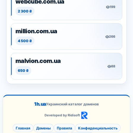
webcube.com.ua
199
2 300 ₴
million.com.ua
266
4 500 ₴
malvion.com.ua
88
650 ₴
1h.ua
Украинский каталог доменов
Developed by Ridisoft
Главная
Домены
Правила
Конфиденциальность