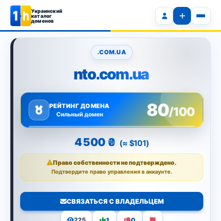
Украинский
каталог
доменов
.COM.UA
nto.com.ua
80
РЕЙТИНГ ДОМЕНА
/100
Сильный домен
4 500 ₴
(≈ $101)
Право собственности не подтверждено.
Подтвердите право управления в аккаунте.
СВЯЗАТЬСЯ С ВЛАДЕЛЬЦЕМ
1
0
225