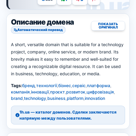
Описание домена
ПОКАЗАТЬ
ОРИГИНАЛ
Автоматический перевод
A short, versatile domain that is suitable for a technology
project, company, online service, or modern brand. Its
brevity makes it easy to remember and well-suited for
creating a recognizable digital resource. It can be used
in business, technology, education, or media.
Tags:
бренд
,
технології
,
бізнес
,
сервіс
,
платформа
,
компанія
,
інновації
,
проєкт
,
розвиток
,
цифровізація
,
brand
,
technology
,
business
,
platform
,
innovation
1h.ua — каталог доменов. Сделки заключаются
напрямую между пользователями.