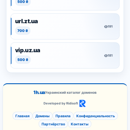
500 ₴
url.zt.ua
191
700 ₴
vip.uz.ua
181
500 ₴
1h.ua
Украинский каталог доменов
Developed by Ridisoft
Главная
Домены
Правила
Конфиденциальность
Партнёрство
Контакты