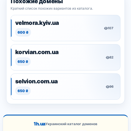
Похожие домены
Краткий список похожих вариантов из каталога.
velmora.kyiv.ua
107
600 ₴
korvian.com.ua
82
650 ₴
selvion.com.ua
96
650 ₴
1h.ua
Украинский каталог доменов