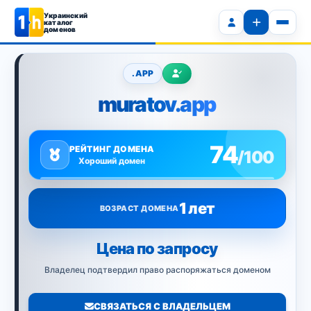
Украинский
каталог
доменов
.APP
muratov.app
74
РЕЙТИНГ ДОМЕНА
/100
Хороший домен
1 лет
ВОЗРАСТ ДОМЕНА
Цена по запросу
Владелец подтвердил право распоряжаться доменом
СВЯЗАТЬСЯ С ВЛАДЕЛЬЦЕМ