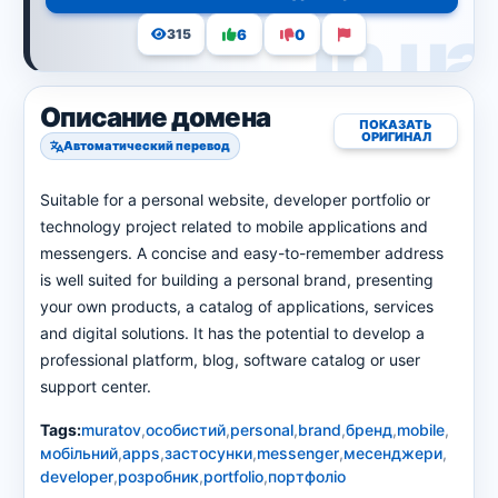
6
0
315
Описание домена
ПОКАЗАТЬ
ОРИГИНАЛ
Автоматический перевод
Suitable for a personal website, developer portfolio or
technology project related to mobile applications and
messengers. A concise and easy-to-remember address
is well suited for building a personal brand, presenting
your own products, a catalog of applications, services
and digital solutions. It has the potential to develop a
professional platform, blog, software catalog or user
support center.
Tags:
muratov
,
особистий
,
personal
,
brand
,
бренд
,
mobile
,
мобільний
,
apps
,
застосунки
,
messenger
,
месенджери
,
developer
,
розробник
,
portfolio
,
портфоліо