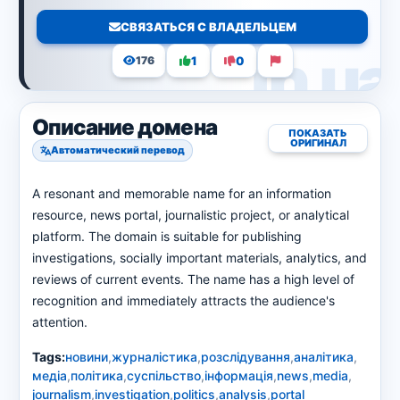
СВЯЗАТЬСЯ С ВЛАДЕЛЬЦЕМ
1
0
176
Описание домена
ПОКАЗАТЬ
ОРИГИНАЛ
Автоматический перевод
A resonant and memorable name for an information
resource, news portal, journalistic project, or analytical
platform. The domain is suitable for publishing
investigations, socially important materials, analytics, and
reviews of current events. The name has a high level of
recognition and immediately attracts the audience's
attention.
Tags:
новини
,
журналістика
,
розслідування
,
аналітика
,
медіа
,
політика
,
суспільство
,
інформація
,
news
,
media
,
journalism
,
investigation
,
politics
,
analysis
,
portal