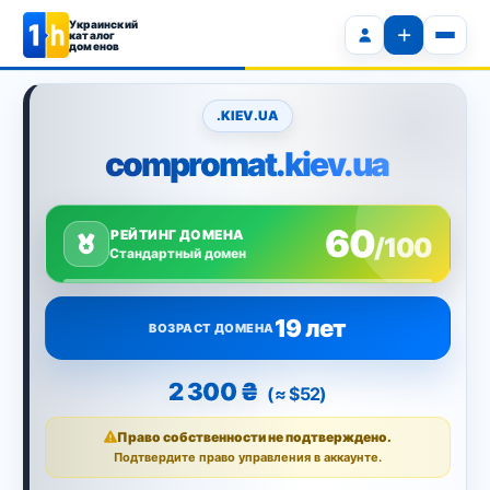
Украинский
каталог
доменов
.KIEV.UA
compromat.kiev.ua
60
РЕЙТИНГ ДОМЕНА
/100
Стандартный домен
19 лет
ВОЗРАСТ ДОМЕНА
2 300 ₴
(≈ $52)
Право собственности не подтверждено.
Подтвердите право управления в аккаунте.