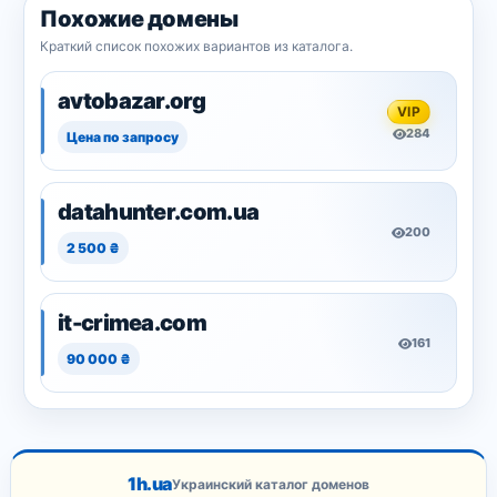
Похожие домены
Краткий список похожих вариантов из каталога.
avtobazar.org
VIP
284
Цена по запросу
datahunter.com.ua
200
2 500 ₴
it-crimea.com
161
90 000 ₴
1h.ua
Украинский каталог доменов