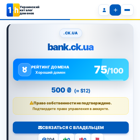
Украинский
каталог
доменов
.CK.UA
bank.ck.ua
75
РЕЙТИНГ ДОМЕНА
/100
Хороший домен
500 ₴
(≈ $12)
Право собственности не подтверждено.
Подтвердите право управления в аккаунте.
СВЯЗАТЬСЯ С ВЛАДЕЛЬЦЕМ
0
0
204