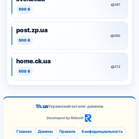
197
500 ₴
post.zp.ua
180
500 ₴
home.ck.ua
172
500 ₴
1h.ua
Украинский каталог доменов
Developed by Ridisoft
Главная
Домены
Правила
Конфиденциальность