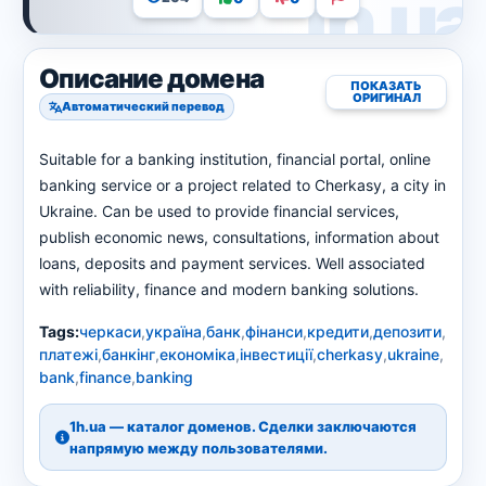
Описание домена
ПОКАЗАТЬ
ОРИГИНАЛ
Автоматический перевод
Suitable for a banking institution, financial portal, online
banking service or a project related to Cherkasy, a city in
Ukraine. Can be used to provide financial services,
publish economic news, consultations, information about
loans, deposits and payment services. Well associated
with reliability, finance and modern banking solutions.
Tags:
черкаси
,
україна
,
банк
,
фінанси
,
кредити
,
депозити
,
платежі
,
банкінг
,
економіка
,
інвестиції
,
cherkasy
,
ukraine
,
bank
,
finance
,
banking
1h.ua — каталог доменов. Сделки заключаются
напрямую между пользователями.