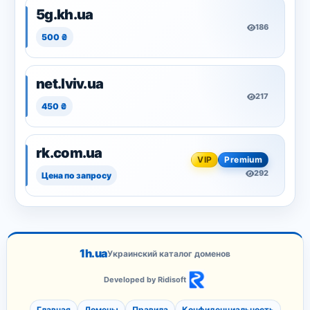
5g.kh.ua
186
500 ₴
net.lviv.ua
217
450 ₴
rk.com.ua
VIP
Premium
292
Цена по запросу
1h.ua
Украинский каталог доменов
Developed by Ridisoft
Главная
Домены
Правила
Конфиденциальность