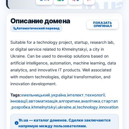
Описание домена
ПОКАЗАТЬ
ОРИГИНАЛ
Автоматический перевод
Suitable for a technology project, startup, research lab,
or digital service related to Khmelnytskyi, a city in
Ukraine. Can be used to develop solutions based on
artificial intelligence, automation, machine learning, data
analytics, and innovative IT products. Well associated
with modern technologies, digital transformation, and
innovation development.
Tags:
хмельницький
,
україна
,
інтелект
,
технології
,
інновації
,
автоматизація
,
алгоритми
,
аналітика
,
стартап
,
розробка
,
khmelnytskyi
,
ukraine
,
ai
,
technology
,
innovation
1h.ua — каталог доменов. Сделки заключаются
напрямую между пользователями.