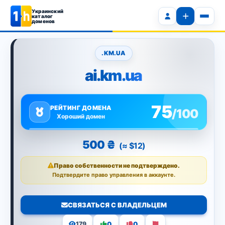
Украинский
каталог
доменов
.KM.UA
ai.km.ua
75
РЕЙТИНГ ДОМЕНА
/100
Хороший домен
500 ₴
(≈ $12)
Право собственности не подтверждено.
Подтвердите право управления в аккаунте.
СВЯЗАТЬСЯ С ВЛАДЕЛЬЦЕМ
0
0
179