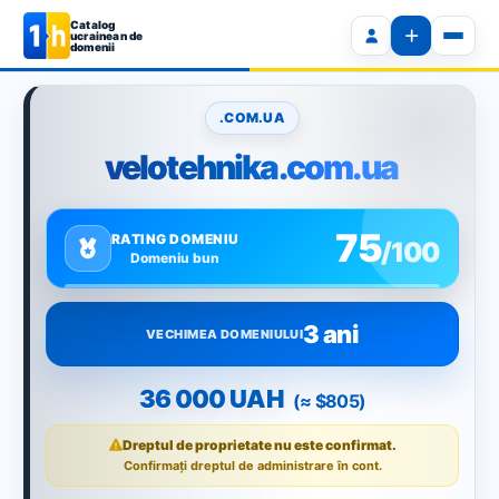
Catalog
ucrainean de
domenii
.COM.UA
velotehnika.com.ua
75
RATING DOMENIU
/100
Domeniu bun
3 ani
VECHIMEA DOMENIULUI
36 000 UAH
(≈ $805)
Dreptul de proprietate nu este confirmat.
Confirmați dreptul de administrare în cont.