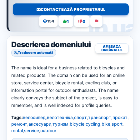
CONTACTEAZĂ PROPRIETARUL
1
0
154
Descrierea domeniului
AFIȘEAZĂ
ORIGINALUL
Traducere automată
The name is ideal for a business related to bicycles and
related products. The domain can be used for an online
store, service center, bicycle rental, cycling club, or
information portal for outdoor enthusiasts. The name
clearly conveys the subject of the project, is easy to
remember, and is well indexed for profile queries.
Tags:
велосипед
,
велотехніка
,
спорт
,
транспорт
,
прокат
,
ремонт
,
аксесуари
,
туризм
,
bicycle
,
cycling
,
bike
,
sport
,
rental
,
service
,
outdoor