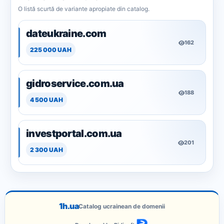
O listă scurtă de variante apropiate din catalog.
dateukraine.com
162
225 000 UAH
gidroservice.com.ua
188
4 500 UAH
investportal.com.ua
201
2 300 UAH
1h.ua
Catalog ucrainean de domenii