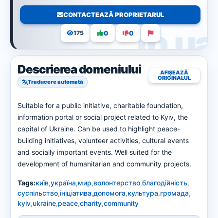
CONTACTEAZĂ PROPRIETARUL
0
0
175
Descrierea domeniului
AFIȘEAZĂ
ORIGINALUL
Traducere automată
Suitable for a public initiative, charitable foundation,
information portal or social project related to Kyiv, the
capital of Ukraine. Can be used to highlight peace-
building initiatives, volunteer activities, cultural events
and socially important events. Well suited for the
development of humanitarian and community projects.
Tags:
київ
,
україна
,
мир
,
волонтерство
,
благодійність
,
суспільство
,
ініціатива
,
допомога
,
культура
,
громада
,
kyiv
,
ukraine
,
peace
,
charity
,
community