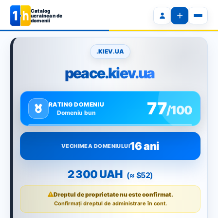
Catalog
ucrainean de
domenii
.KIEV.UA
peace.kiev.ua
77
RATING DOMENIU
/100
Domeniu bun
16 ani
VECHIMEA DOMENIULUI
2 300 UAH
(≈ $52)
Dreptul de proprietate nu este confirmat.
Confirmați dreptul de administrare în cont.