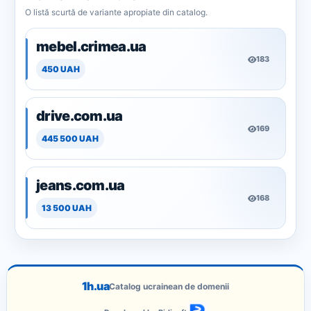
O listă scurtă de variante apropiate din catalog.
mebel.crimea.ua
183
450 UAH
drive.com.ua
169
445 500 UAH
jeans.com.ua
168
13 500 UAH
1h.ua
Catalog ucrainean de domenii