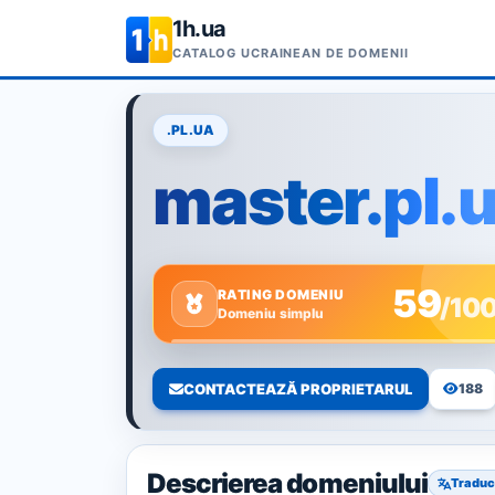
1h.ua
CATALOG UCRAINEAN DE DOMENII
.PL.UA
master.pl.
59
RATING DOMENIU
/10
Domeniu simplu
CONTACTEAZĂ PROPRIETARUL
188
Descrierea domeniului
Traduc