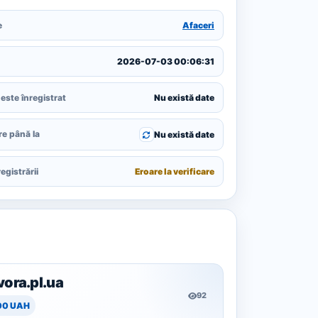
e
Afaceri
2026-07-03 00:06:31
este înregistrat
Nu există date
re până la
Nu există date
egistrării
Eroare la verificare
vora.pl.ua
92
00 UAH