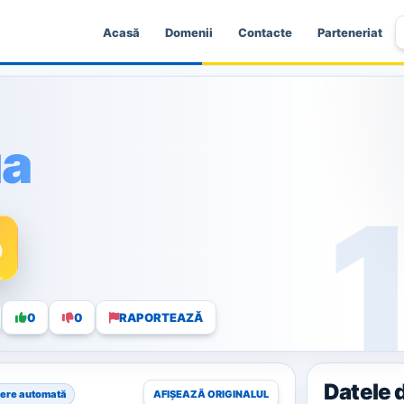
Acasă
Domenii
Contacte
Parteneriat
ua
0
0
0
RAPORTEAZĂ
Datele 
ere automată
AFIȘEAZĂ ORIGINALUL