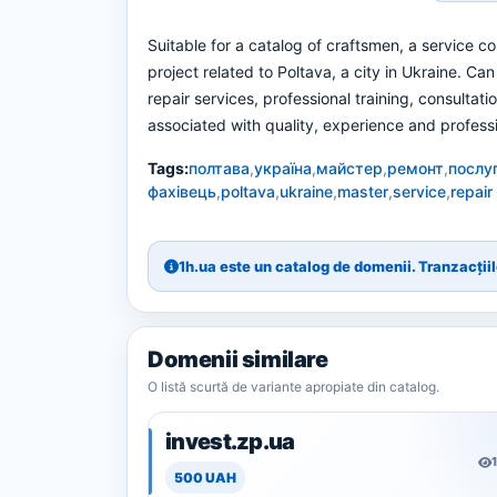
Suitable for a catalog of craftsmen, a service c
project related to Poltava, a city in Ukraine. Ca
repair services, professional training, consulta
associated with quality, experience and professio
Tags:
полтава
,
україна
,
майстер
,
ремонт
,
послу
фахівець
,
poltava
,
ukraine
,
master
,
service
,
repair
1h.ua este un catalog de domenii. Tranzacțiile
Domenii similare
O listă scurtă de variante apropiate din catalog.
invest.zp.ua
500 UAH