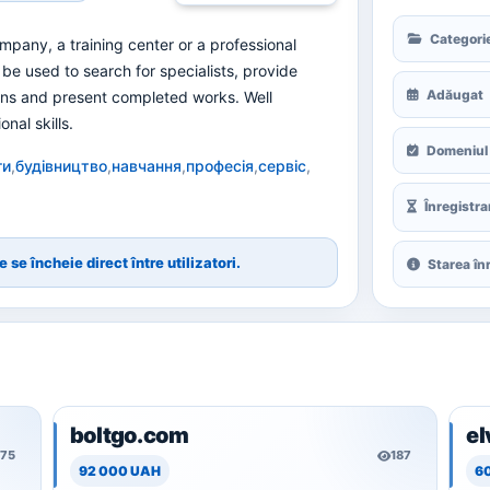
Categori
ompany, a training center or a professional
n be used to search for specialists, provide
Adăugat
tions and present completed works. Well
nal skills.
Domeniul 
ги
,
будівництво
,
навчання
,
професія
,
сервіс
,
Înregistra
 se încheie direct între utilizatori.
Starea înr
boltgo.com
el
175
187
92 000 UAH
6