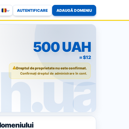
AUTENTIFICARE
ADAUGĂ DOMENIU
500 UAH
≈ $12
Dreptul de proprietate nu este confirmat.
Confirmați dreptul de administrare în cont.
domeniului