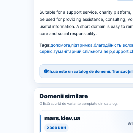
Suitable for a support service, charity platform,
be used for providing assistance, consulting, vo
useful information. A short domain is easy to re
care and social responsibility.
Tags:
допомога
,
підтримка
,
благодійність
,
воло
сервіс
,
гуманітарний
,
спільнота
,
help
,
support
,
c
1h.ua este un catalog de domenii. Tranzacțiile
Domenii similare
O listă scurtă de variante apropiate din catalog.
mars.kiev.ua
2 300 UAH