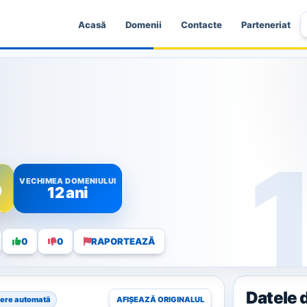
Acasă
Domenii
Contacte
Parteneriat
VECHIMEA DOMENIULUI
0
12 ani
0
0
RAPORTEAZĂ
Datele 
ere automată
AFIȘEAZĂ ORIGINALUL