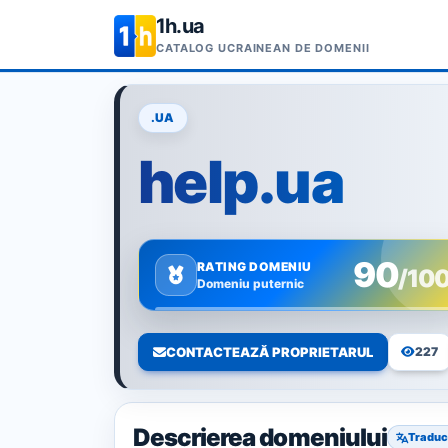
1h.ua
CATALOG UCRAINEAN DE DOMENII
.UA
help.ua
90
RATING DOMENIU
/10
Domeniu puternic
CONTACTEAZĂ PROPRIETARUL
227
Descrierea domeniului
Traduc