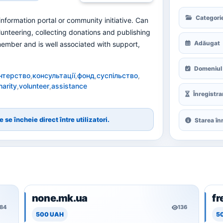
Categori
 information portal or community initiative. Can
lunteering, collecting donations and publishing
Adăugat
member and is well associated with support,
Domeniul 
нтерство
,
консультації
,
фонд
,
суспільство
,
harity
,
volunteer
,
assistance
Înregistra
 se încheie direct între utilizatori.
Starea înr
none.mk.ua
fr
184
136
500 UAH
5