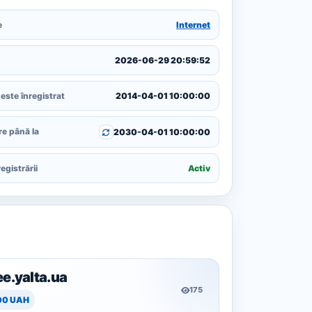
e
Internet
2026-06-29 20:59:52
este înregistrat
2014-04-01 10:00:00
re până la
2030-04-01 10:00:00
egistrării
Activ
ee.yalta.ua
175
00 UAH