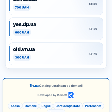
184
700 UAH
yes.dp.ua
186
600 UAH
old.vn.ua
175
300 UAH
1h.ua
Catalog ucrainean de domenii
Developed by Ridisoft
Acasă
Domenii
Reguli
Confidențialitate
Parteneriat