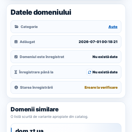
Datele domeniului
Categorie
Auto
Adăugat
2026-07-01 00:18:21
Domeniul este înregistrat
Nu există date
Înregistrare până la
Nu există date
Starea înregistrării
Eroare la verificare
Domenii similare
O listă scurtă de variante apropiate din catalog.
dom.zt.ua