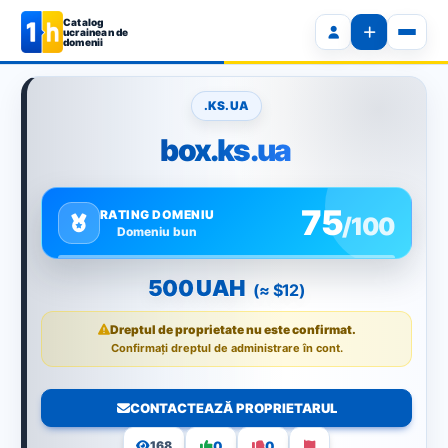
Catalog
ucrainean de
domenii
.KS.UA
box.ks.ua
75
RATING DOMENIU
/100
Domeniu bun
500 UAH
(≈ $12)
Dreptul de proprietate nu este confirmat.
Confirmați dreptul de administrare în cont.
CONTACTEAZĂ PROPRIETARUL
0
0
168