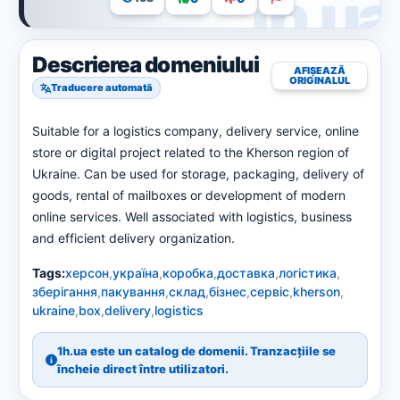
Descrierea domeniului
AFIȘEAZĂ
ORIGINALUL
Traducere automată
Suitable for a logistics company, delivery service, online
store or digital project related to the Kherson region of
Ukraine. Can be used for storage, packaging, delivery of
goods, rental of mailboxes or development of modern
online services. Well associated with logistics, business
and efficient delivery organization.
Tags:
херсон
,
україна
,
коробка
,
доставка
,
логістика
,
зберігання
,
пакування
,
склад
,
бізнес
,
сервіс
,
kherson
,
ukraine
,
box
,
delivery
,
logistics
1h.ua este un catalog de domenii. Tranzacțiile se
încheie direct între utilizatori.