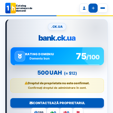
Catalog
ucrainean de
domenii
.CK.UA
bank.ck.ua
75
RATING DOMENIU
/100
Domeniu bun
500 UAH
(≈ $12)
Dreptul de proprietate nu este confirmat.
Confirmați dreptul de administrare în cont.
CONTACTEAZĂ PROPRIETARUL
0
0
199