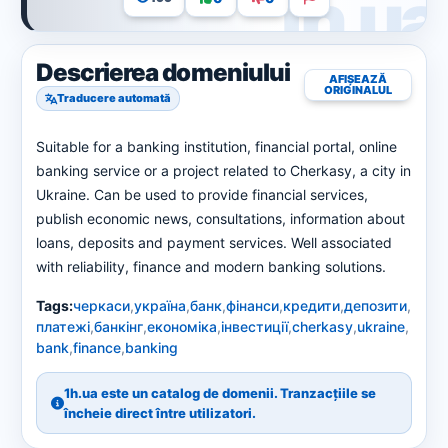
Descrierea domeniului
AFIȘEAZĂ
ORIGINALUL
Traducere automată
Suitable for a banking institution, financial portal, online
banking service or a project related to Cherkasy, a city in
Ukraine. Can be used to provide financial services,
publish economic news, consultations, information about
loans, deposits and payment services. Well associated
with reliability, finance and modern banking solutions.
Tags:
черкаси
,
україна
,
банк
,
фінанси
,
кредити
,
депозити
,
платежі
,
банкінг
,
економіка
,
інвестиції
,
cherkasy
,
ukraine
,
bank
,
finance
,
banking
1h.ua este un catalog de domenii. Tranzacțiile se
încheie direct între utilizatori.