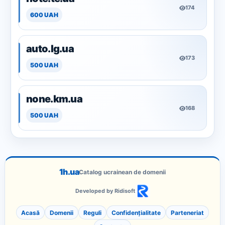
174
600 UAH
auto.lg.ua
173
500 UAH
none.km.ua
168
500 UAH
1h.ua
Catalog ucrainean de domenii
Developed by Ridisoft
Acasă
Domenii
Reguli
Confidențialitate
Parteneriat