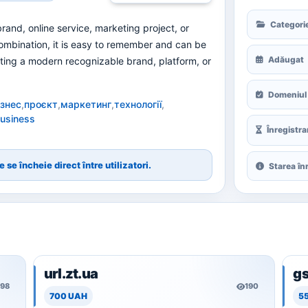
Categori
brand, online service, marketing project, or
combination, it is easy to remember and can be
Adăugat
ating a modern recognizable brand, platform, or
Domeniul 
ізнес
,
проєкт
,
маркетинг
,
технології
,
usiness
Înregistra
 se încheie direct între utilizatori.
Starea înr
url.zt.ua
g
198
190
700 UAH
5