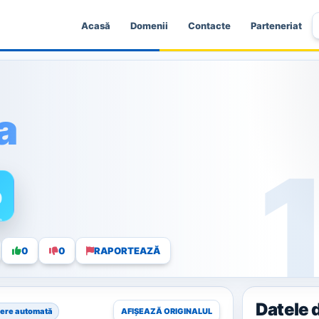
Acasă
Domenii
Contacte
Parteneriat
a
0
0
0
RAPORTEAZĂ
Datele 
ere automată
AFIȘEAZĂ ORIGINALUL