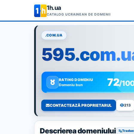
1h.ua
CATALOG UCRAINEAN DE DOMENII
.COM.UA
595.com.u
72
RATING DOMENIU
/10
Domeniu bun
CONTACTEAZĂ PROPRIETARUL
213
Descrierea domeniului
Traduc