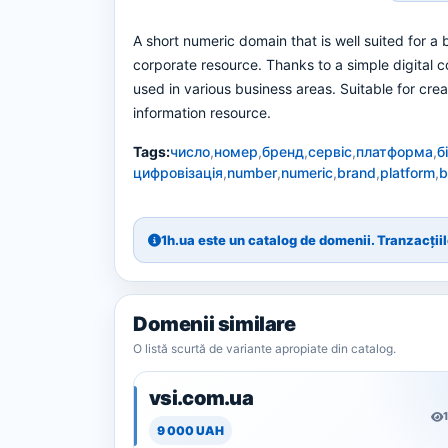
A short numeric domain that is well suited for a 
corporate resource. Thanks to a simple digital 
used in various business areas. Suitable for cre
information resource.
Tags:
число
,
номер
,
бренд
,
сервіс
,
платформа
,
б
цифровізація
,
number
,
numeric
,
brand
,
platform
,
b
1h.ua este un catalog de domenii. Tranzacțiile
Domenii similare
O listă scurtă de variante apropiate din catalog.
vsi.com.ua
9 000 UAH