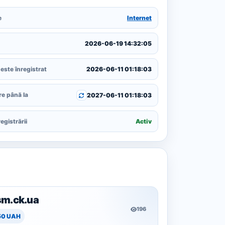
e
Internet
2026-06-19 14:32:05
este înregistrat
2026-06-11 01:18:03
re până la
2027-06-11 01:18:03
egistrării
Activ
sm.ck.ua
196
50 UAH