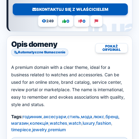
SKONTAKTUJ SIĘ Z WŁAŚCICIELEM
0
0
249
Opis domeny
POKAŻ
ORYGINAŁ
Automatyczne tłumaczenie
A premium domain with a clear theme, ideal for a
business related to watches and accessories. Can be
used for an online store, brand catalog, service center,
review portal or marketplace. The name is international,
easy to remember and evokes associations with quality,
style and status.
Tags:
годинник
,
аксесуари
,
стиль
,
мода
,
люкс
,
бренд
,
магазин
,
колекція
,
watches
,
watch
,
luxury
,
fashion
,
timepiece
,
jewelry
,
premium