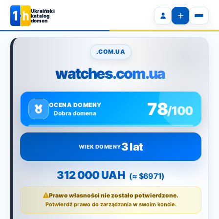
Ukraiński
katalog
domen
.COM.UA
watches.com.ua
78
OCENA DOMENY
/100
Dobra domena
3 lat
WIEK DOMENY
312 000 UAH
(≈ $6971)
Prawo własności nie zostało potwierdzone.
Potwierdź prawo do zarządzania w swoim koncie.