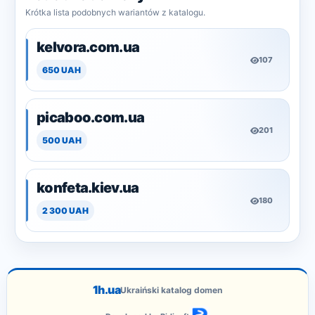
Krótka lista podobnych wariantów z katalogu.
kelvora.com.ua
107
650 UAH
picaboo.com.ua
201
500 UAH
konfeta.kiev.ua
180
2 300 UAH
1h.ua
Ukraiński katalog domen