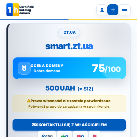
Ukraiński
katalog
domen
.ZT.UA
smart.zt.ua
75
OCENA DOMENY
/100
Dobra domena
500 UAH
(≈ $12)
Prawo własności nie zostało potwierdzone.
Potwierdź prawo do zarządzania w swoim koncie.
SKONTAKTUJ SIĘ Z WŁAŚCICIELEM
0
0
156