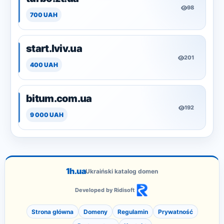
98
700 UAH
start.lviv.ua
201
400 UAH
bitum.com.ua
192
9 000 UAH
1h.ua
Ukraiński katalog domen
Developed by Ridisoft
Strona główna
Domeny
Regulamin
Prywatność