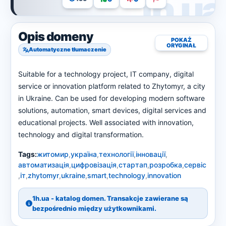
Opis domeny
POKAŻ
ORYGINAŁ
Automatyczne tłumaczenie
Suitable for a technology project, IT company, digital
service or innovation platform related to Zhytomyr, a city
in Ukraine. Can be used for developing modern software
solutions, automation, smart devices, digital services and
educational projects. Well associated with innovation,
technology and digital transformation.
Tags:
житомир
,
україна
,
технології
,
інновації
,
автоматизація
,
цифровізація
,
стартап
,
розробка
,
сервіс
,
іт
,
zhytomyr
,
ukraine
,
smart
,
technology
,
innovation
1h.ua - katalog domen. Transakcje zawierane są
bezpośrednio między użytkownikami.