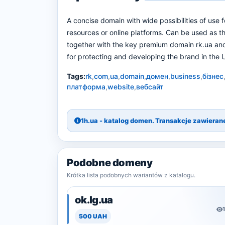
A concise domain with wide possibilities of use f
resources or online platforms. Can be used as t
together with the key premium domain rk.ua an
for protecting and developing the brand in the U
Tags:
rk
,
com
,
ua
,
domain
,
домен
,
business
,
бізнес
платформа
,
website
,
вебсайт
1h.ua - katalog domen. Transakcje zawiera
Podobne domeny
Krótka lista podobnych wariantów z katalogu.
ok.lg.ua
500 UAH