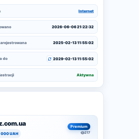
a
Internet
zowano
2026-06-06 21:22:32
arejestrowana
2025-02-13 11:55:02
a do
2029-02-13 11:55:02
estracji
Aktywna
z.com.ua
Premium
217
8 000 UAH