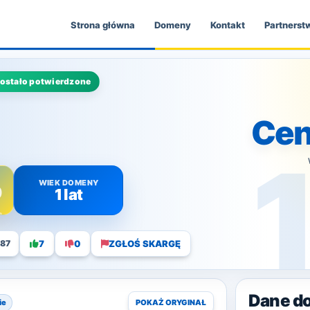
Strona główna
Domeny
Kontakt
Partnerst
zostało potwierdzone
Cen
WIEK DOMENY
0
1 lat
7
0
ZGŁOŚ SKARGĘ
87
Dane d
ie
POKAŻ ORYGINAŁ