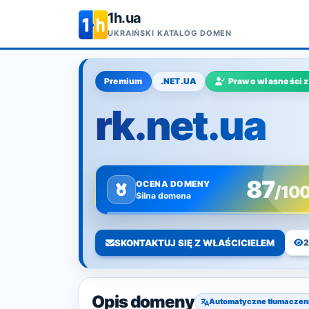
1h.ua
UKRAIŃSKI KATALOG DOMEN
Premium
.NET.UA
Prawo własności 
rk.net.ua
87
OCENA DOMENY
/10
Silna domena
SKONTAKTUJ SIĘ Z WŁAŚCICIELEM
2
Opis domeny
Automatyczne tłumaczen