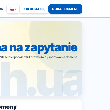
ZALOGUJ SIĘ
DODAJ DOMENĘ
wo
a na zapytanie
Właściciel potwierdził prawo do dysponowania domeną
omeny