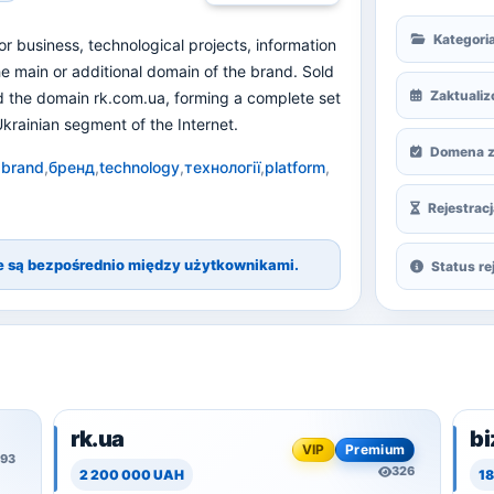
Kategori
or business, technological projects, information
he main or additional domain of the brand. Sold
Zaktuali
d the domain rk.com.ua, forming a complete set
krainian segment of the Internet.
Domena z
,
brand
,
бренд
,
technology
,
технології
,
platform
,
Rejestracj
ne są bezpośrednio między użytkownikami.
Status rej
rk.ua
bi
VIP
Premium
193
326
2 200 000 UAH
1