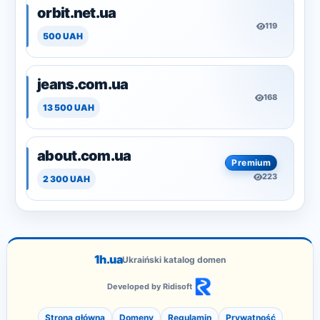
orbit.net.ua
119
500 UAH
jeans.com.ua
168
13 500 UAH
about.com.ua
Premium
223
2 300 UAH
1h.ua
Ukraiński katalog domen
Developed by Ridisoft
Strona główna
Domeny
Regulamin
Prywatność