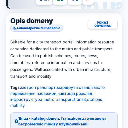
Opis domeny
POKAŻ
ORYGINAŁ
Automatyczne tłumaczenie
Suitable for a city transport portal, information resource
or service dedicated to the metro and public transport.
Can be used to publish schemes, routes, news,
timetables, reference information and services for
passengers. Well associated with urban infrastructure,
transport and mobility.
Tags:
метро
,
транспорт
,
маршрути
,
станції
,
місто
,
перевезення
,
пасажири
,
навігація
,
розклад
,
інфраструктура
,
metro
,
transport
,
transit
,
stations
,
mobility
1h.ua - katalog domen. Transakcje zawierane są
bezpośrednio między użytkownikami.