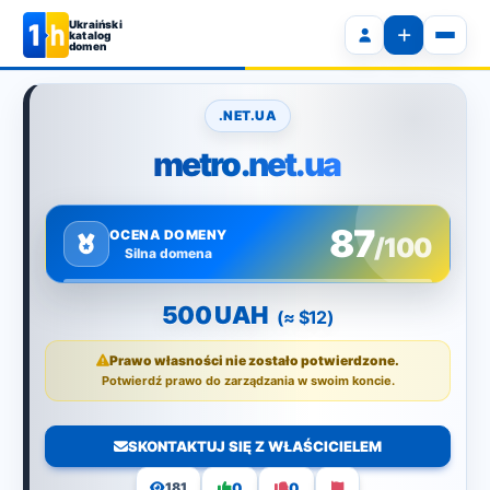
Ukraiński
katalog
domen
.NET.UA
metro.net.ua
87
OCENA DOMENY
/100
Silna domena
500 UAH
(≈ $12)
Prawo własności nie zostało potwierdzone.
Potwierdź prawo do zarządzania w swoim koncie.
SKONTAKTUJ SIĘ Z WŁAŚCICIELEM
0
0
181