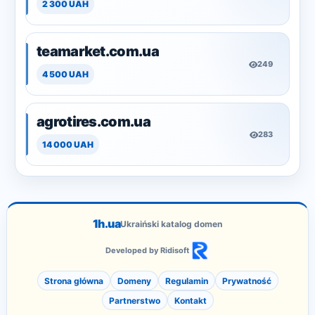
2 300 UAH
teamarket.com.ua
249
4 500 UAH
agrotires.com.ua
283
14 000 UAH
1h.ua
Ukraiński katalog domen
Developed by Ridisoft
Strona główna
Domeny
Regulamin
Prywatność
Partnerstwo
Kontakt