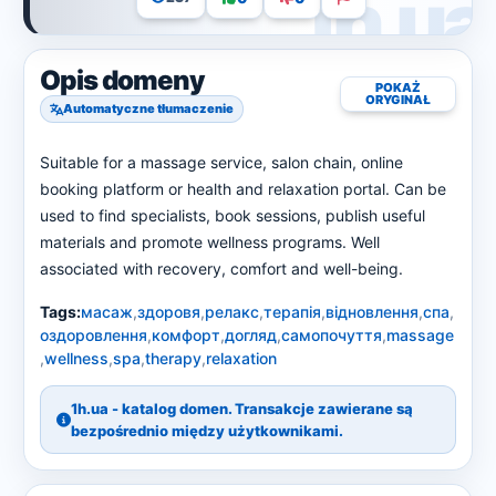
Opis domeny
POKAŻ
ORYGINAŁ
Automatyczne tłumaczenie
Suitable for a massage service, salon chain, online
booking platform or health and relaxation portal. Can be
used to find specialists, book sessions, publish useful
materials and promote wellness programs. Well
associated with recovery, comfort and well-being.
Tags:
масаж
,
здоровя
,
релакс
,
терапія
,
відновлення
,
спа
,
оздоровлення
,
комфорт
,
догляд
,
самопочуття
,
massage
,
wellness
,
spa
,
therapy
,
relaxation
1h.ua - katalog domen. Transakcje zawierane są
bezpośrednio między użytkownikami.