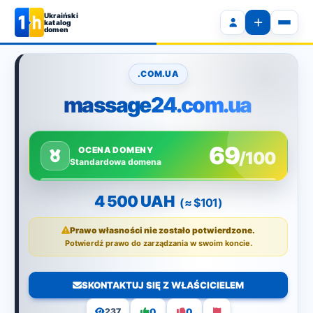
Ukraiński
katalog
domen
.COM.UA
massage24.com.ua
69
OCENA DOMENY
/100
Standardowa domena
4 500 UAH
(≈ $101)
Prawo własności nie zostało potwierdzone.
Potwierdź prawo do zarządzania w swoim koncie.
SKONTAKTUJ SIĘ Z WŁAŚCICIELEM
0
0
237