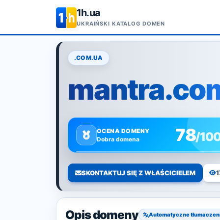
1h.ua
UKRAIŃSKI KATALOG DOMEN
.COM.UA
mantra.co
78
OCENA DOMENY
/10
Dobra domena
SKONTAKTUJ SIĘ Z WŁAŚCICIELEM
1
Opis domeny
Automatyczne tłumaczen