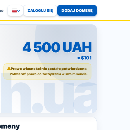
ZALOGUJ SIĘ
DODAJ DOMENĘ
wo
4 500 UAH
≈ $101
Prawo własności nie zostało potwierdzone.
Potwierdź prawo do zarządzania w swoim koncie.
omeny