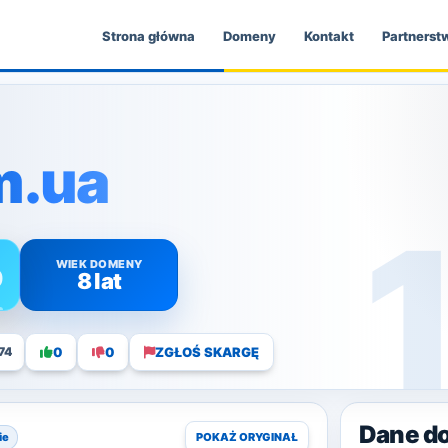
Strona główna
Domeny
Kontakt
Partnerst
m.ua
WIEK DOMENY
0
8 lat
0
0
ZGŁOŚ SKARGĘ
74
Dane d
ie
POKAŻ ORYGINAŁ