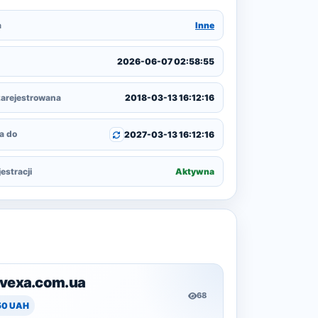
a
Inne
2026-06-07 02:58:55
arejestrowana
2018-03-13 16:12:16
a do
2027-03-13 16:12:16
estracji
Aktywna
rvexa.com.ua
68
50 UAH