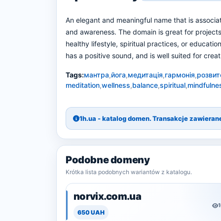
An elegant and meaningful name that is associa
and awareness. The domain is great for projects 
healthy lifestyle, spiritual practices, or educat
has a positive sound, and is well suited for cre
Tags:
мантра
,
йога
,
медитація
,
гармонія
,
розвит
meditation
,
wellness
,
balance
,
spiritual
,
mindfulne
1h.ua - katalog domen. Transakcje zawiera
Podobne domeny
Krótka lista podobnych wariantów z katalogu.
norvix.com.ua
650 UAH