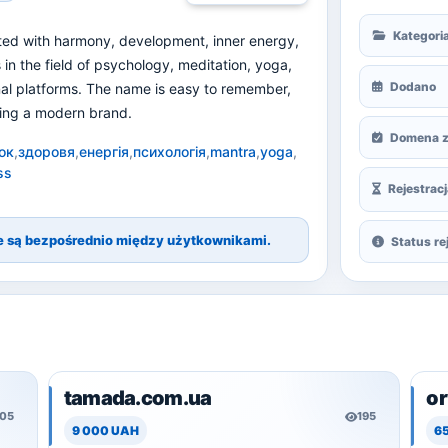
Kategori
ted with harmony, development, inner energy,
in the field of psychology, meditation, yoga,
Dodano
ional platforms. The name is easy to remember,
ating a modern brand.
Domena z
ок
,
здоровя
,
енергія
,
психологія
,
mantra
,
yoga
,
ss
Rejestracj
ne są bezpośrednio między użytkownikami.
Status rej
tamada.com.ua
o
105
195
9 000 UAH
6