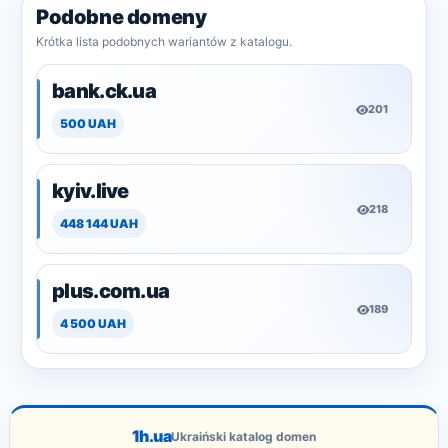
Podobne domeny
Krótka lista podobnych wariantów z katalogu.
bank.ck.ua
201
500 UAH
kyiv.live
218
448 144 UAH
plus.com.ua
189
4 500 UAH
1h.ua
Ukraiński katalog domen