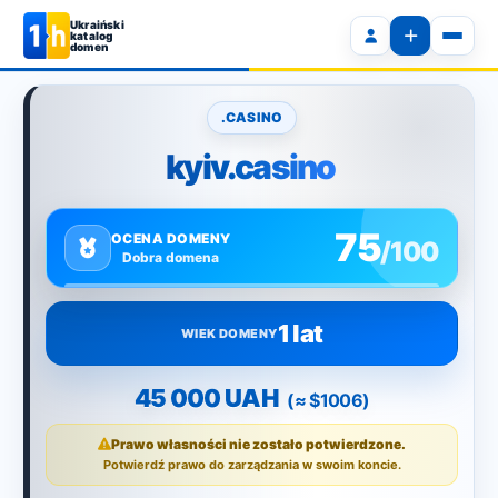
Ukraiński
katalog
domen
.CASINO
kyiv.casino
75
OCENA DOMENY
/100
Dobra domena
1 lat
WIEK DOMENY
45 000 UAH
(≈ $1006)
Prawo własności nie zostało potwierdzone.
Potwierdź prawo do zarządzania w swoim koncie.