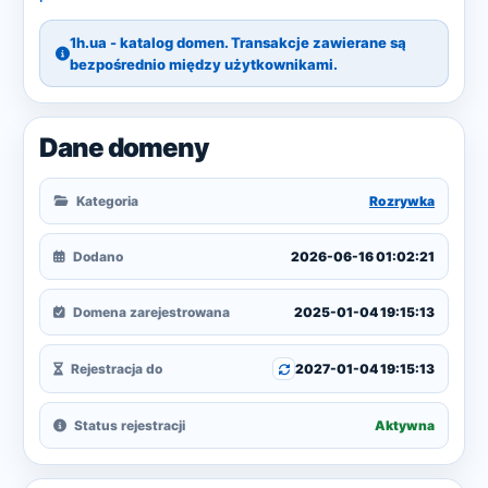
1h.ua - katalog domen. Transakcje zawierane są
bezpośrednio między użytkownikami.
Dane domeny
Kategoria
Rozrywka
Dodano
2026-06-16 01:02:21
Domena zarejestrowana
2025-01-04 19:15:13
Rejestracja do
2027-01-04 19:15:13
Status rejestracji
Aktywna