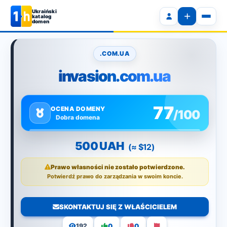
Ukraiński
katalog
domen
.COM.UA
invasion.com.ua
77
OCENA DOMENY
/100
Dobra domena
500 UAH
(≈ $12)
Prawo własności nie zostało potwierdzone.
Potwierdź prawo do zarządzania w swoim koncie.
SKONTAKTUJ SIĘ Z WŁAŚCICIELEM
0
0
192