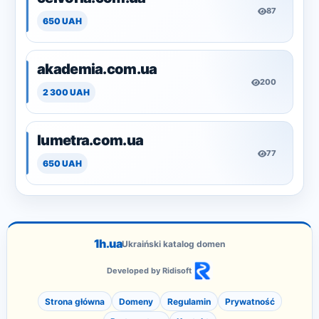
87
650 UAH
akademia.com.ua
200
2 300 UAH
lumetra.com.ua
77
650 UAH
1h.ua
Ukraiński katalog domen
Developed by Ridisoft
Strona główna
Domeny
Regulamin
Prywatność