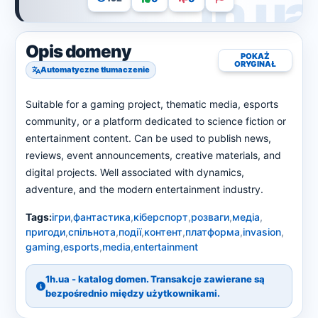
Opis domeny
POKAŻ
ORYGINAŁ
Automatyczne tłumaczenie
Suitable for a gaming project, thematic media, esports
community, or a platform dedicated to science fiction or
entertainment content. Can be used to publish news,
reviews, event announcements, creative materials, and
digital projects. Well associated with dynamics,
adventure, and the modern entertainment industry.
Tags:
ігри
,
фантастика
,
кіберспорт
,
розваги
,
медіа
,
пригоди
,
спільнота
,
події
,
контент
,
платформа
,
invasion
,
gaming
,
esports
,
media
,
entertainment
1h.ua - katalog domen. Transakcje zawierane są
bezpośrednio między użytkownikami.