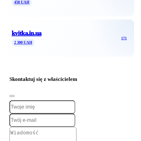
450 UAH
kvitka.in.ua
171
2 300 UAH
Skontaktuj się z właścicielem