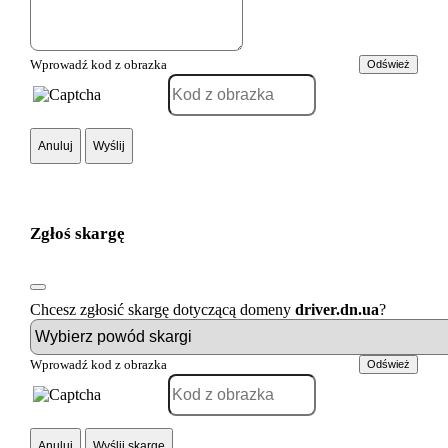
Wprowadź kod z obrazka
Odśwież
Anuluj
Wyślij
Zgłoś skargę
Chcesz zgłosić skargę dotyczącą domeny
driver.dn.ua
?
Wprowadź kod z obrazka
Odśwież
Anuluj
Wyślij skargę