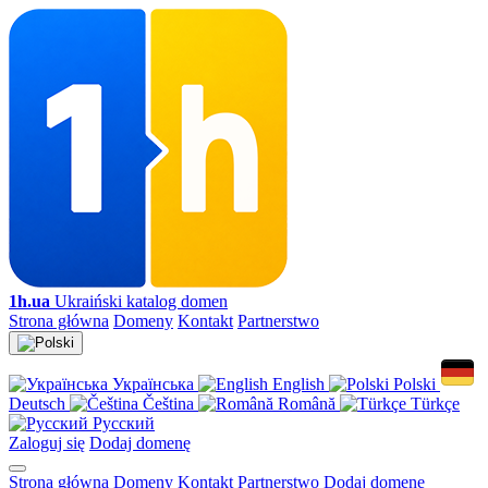
1h.ua
Ukraiński katalog domen
Strona główna
Domeny
Kontakt
Partnerstwo
Українська
English
Polski
Deutsch
Čeština
Română
Türkçe
Русский
Zaloguj się
Dodaj domenę
Strona główna
Domeny
Kontakt
Partnerstwo
Dodaj domenę