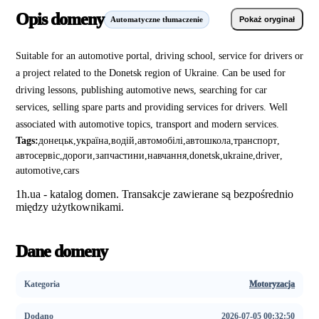
Opis domeny
Automatyczne tłumaczenie
Pokaż oryginał
Suitable for an automotive portal, driving school, service for drivers or
a project related to the Donetsk region of Ukraine. Can be used for
driving lessons, publishing automotive news, searching for car
services, selling spare parts and providing services for drivers. Well
associated with automotive topics, transport and modern services.
Tags:
донецьк
,
україна
,
водій
,
автомобілі
,
автошкола
,
транспорт
,
автосервіс
,
дороги
,
запчастини
,
навчання
,
donetsk
,
ukraine
,
driver
,
automotive
,
cars
1h.ua - katalog domen. Transakcje zawierane są bezpośrednio
między użytkownikami.
Dane domeny
Kategoria
Motoryzacja
Dodano
2026-07-05 00:32:50