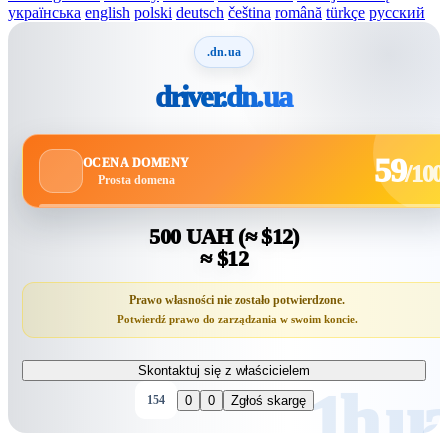
українська
english
polski
deutsch
čeština
română
türkçe
русский
.dn.ua
driver.dn.ua
59
OCENA DOMENY
/100
Prosta domena
500 UAH
(≈ $12)
≈ $12
Prawo własności nie zostało potwierdzone.
Potwierdź prawo do zarządzania w swoim koncie.
Skontaktuj się z właścicielem
154
0
0
Zgłoś skargę