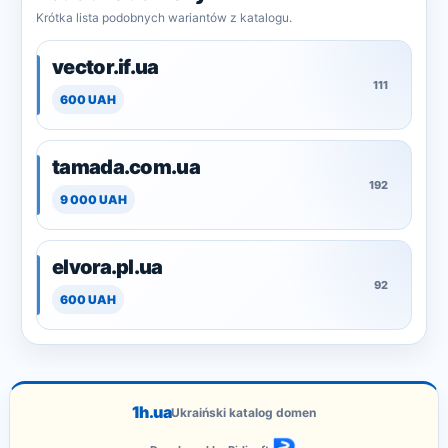
Krótka lista podobnych wariantów z katalogu.
vector.if.ua
111
600 UAH
tamada.com.ua
192
9 000 UAH
elvora.pl.ua
92
600 UAH
1h.ua
Ukraiński katalog domen