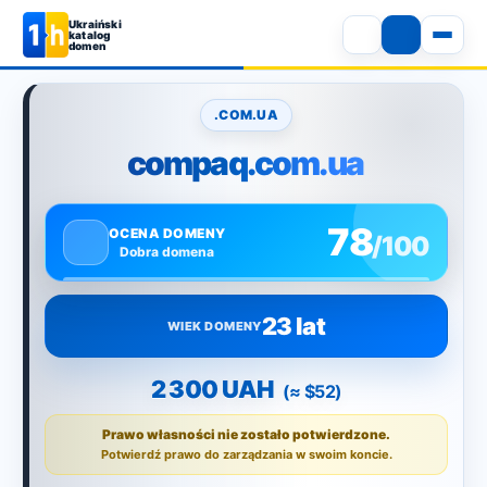
Ukraiński
katalog
domen
.COM.UA
compaq.com.ua
78
OCENA DOMENY
/100
Dobra domena
23 lat
WIEK DOMENY
2 300 UAH
(≈ $52)
Prawo własności nie zostało potwierdzone.
Potwierdź prawo do zarządzania w swoim koncie.