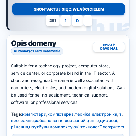
SKONTAKTUJ SIĘ Z WŁAŚCICIELEM
1
0
251
Opis domeny
POKAŻ
ORYGINAŁ
Automatyczne tłumaczenie
Suitable for a technology project, computer store,
service center, or corporate brand in the IT sector. A
short and recognizable name is well associated with
computers, electronics, and modern digital solutions. Can
be used for selling equipment, technical support,
software, or professional services.
Tags:
компютери
,
компютерна
,
техніка
,
електроніка
,
іт
,
програмне
,
забезпечення
,
сервісний
,
центр
,
цифрові
,
рішення
,
ноутбуки
,
комплектуючі
,
технології
,
computers