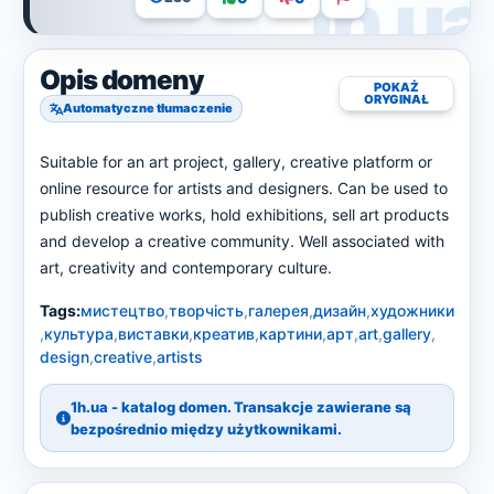
Opis domeny
POKAŻ
ORYGINAŁ
Automatyczne tłumaczenie
Suitable for an art project, gallery, creative platform or
online resource for artists and designers. Can be used to
publish creative works, hold exhibitions, sell art products
and develop a creative community. Well associated with
art, creativity and contemporary culture.
Tags:
мистецтво
,
творчість
,
галерея
,
дизайн
,
художники
,
культура
,
виставки
,
креатив
,
картини
,
арт
,
art
,
gallery
,
design
,
creative
,
artists
1h.ua - katalog domen. Transakcje zawierane są
bezpośrednio między użytkownikami.