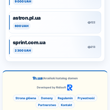
9 000 UAH
astron.pl.ua
122
600 UAH
sprint.com.ua
213
2 300 UAH
1h.ua
Ukraiński katalog domen
Developed by Ridisoft
Strona główna
Domeny
Regulamin
Prywatność
Partnerstwo
Kontakt