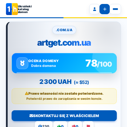
Ukraiński
katalog
domen
.COM.UA
artget.com.ua
78
OCENA DOMENY
/100
Dobra domena
2 300 UAH
(≈ $52)
Prawo własności nie zostało potwierdzone.
Potwierdź prawo do zarządzania w swoim koncie.
SKONTAKTUJ SIĘ Z WŁAŚCICIELEM
0
0
230