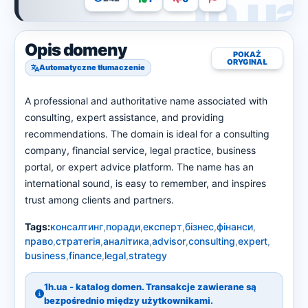
Opis domeny
POKAŻ
ORYGINAŁ
Automatyczne tłumaczenie
A professional and authoritative name associated with
consulting, expert assistance, and providing
recommendations. The domain is ideal for a consulting
company, financial service, legal practice, business
portal, or expert advice platform. The name has an
international sound, is easy to remember, and inspires
trust among clients and partners.
Tags:
консалтинг
,
поради
,
експерт
,
бізнес
,
фінанси
,
право
,
стратегія
,
аналітика
,
advisor
,
consulting
,
expert
,
business
,
finance
,
legal
,
strategy
1h.ua - katalog domen. Transakcje zawierane są
bezpośrednio między użytkownikami.