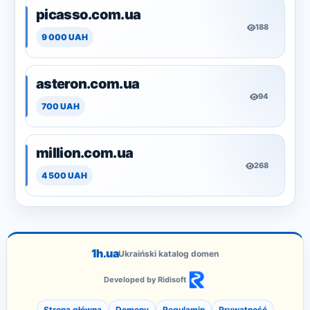
picasso.com.ua
188
9 000 UAH
asteron.com.ua
94
700 UAH
million.com.ua
268
4 500 UAH
1h.ua
Ukraiński katalog domen
Developed by Ridisoft
Strona główna
Domeny
Regulamin
Prywatność