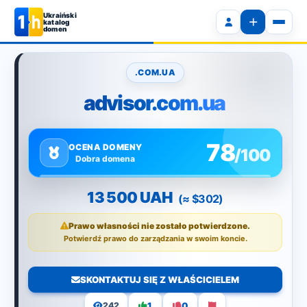
Ukraiński
katalog
domen
.COM.UA
advisor.com.ua
78
OCENA DOMENY
/100
Dobra domena
13 500 UAH
(≈ $302)
Prawo własności nie zostało potwierdzone.
Potwierdź prawo do zarządzania w swoim koncie.
SKONTAKTUJ SIĘ Z WŁAŚCICIELEM
1
0
242