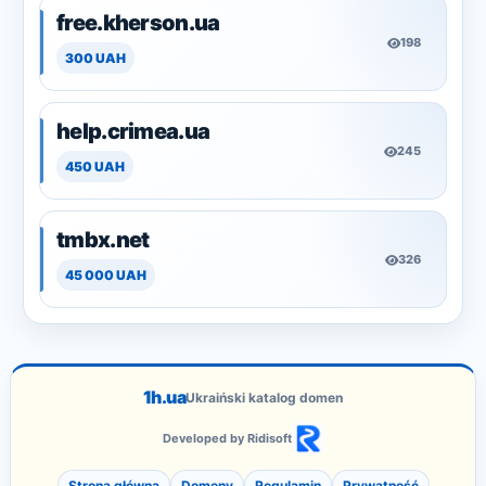
free.kherson.ua
198
300 UAH
help.crimea.ua
245
450 UAH
tmbx.net
326
45 000 UAH
1h.ua
Ukraiński katalog domen
Developed by Ridisoft
Strona główna
Domeny
Regulamin
Prywatność