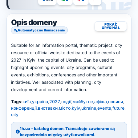
Opis domeny
POKAŻ
ORYGINAŁ
Automatyczne tłumaczenie
Suitable for an information portal, thematic project, city
resource or official website dedicated to the events of
2027 in Kyiv, the capital of Ukraine. Can be used to
highlight upcoming events, city programs, cultural
events, exhibitions, conferences and other important
initiatives. Well associated with planning, city
development and current information.
Tags:
київ
,
україна
,
2027
,
події
,
майбутнє
,
афіша
,
новини
,
конференції
,
виставки
,
місто
,
kyiv
,
ukraine
,
events
,
future
,
city
1h.ua - katalog domen. Transakcje zawierane są
bezpośrednio między użytkownikami.