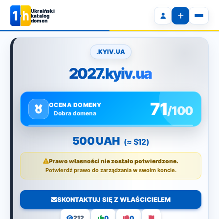
Ukraiński
katalog
domen
.KYIV.UA
2027.kyiv.ua
71
OCENA DOMENY
/100
Dobra domena
500 UAH
(≈ $12)
Prawo własności nie zostało potwierdzone.
Potwierdź prawo do zarządzania w swoim koncie.
SKONTAKTUJ SIĘ Z WŁAŚCICIELEM
0
0
212