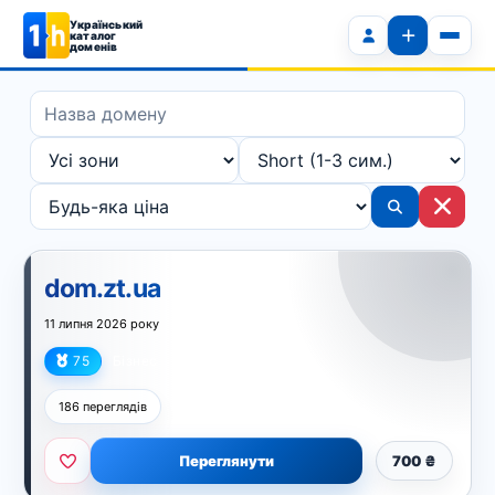
Український
каталог
доменів
dom.zt.ua
11 липня 2026 року
75
Бізнес
186 переглядів
Переглянути
700 ₴