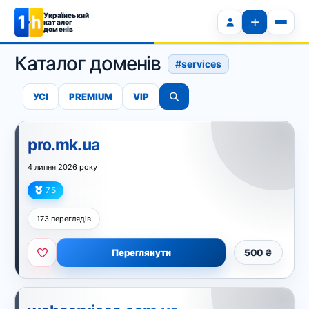
Український
каталог
доменів
Каталог доменів
#services
УСІ
PREMIUM
VIP
pro.mk.ua
4 липня 2026 року
75
Бізнес
173 переглядів
Переглянути
500 ₴