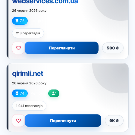
webservices.com.ua
26 червня 2026 року
75
Інтернет
213 переглядів
Переглянути
500 ₴
qirimli.net
26 червня 2026 року
74
Регіони
1 941 переглядів
Переглянути
9K ₴