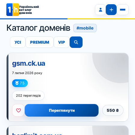
Український
каталог
доменів
Каталог доменів
#mobile
УСІ
PREMIUM
VIP
gsm.ck.ua
7 липня 2026 року
75
Технології
202 переглядів
Переглянути
550 ₴