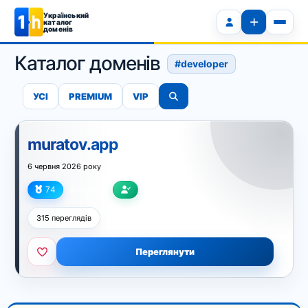
Український
каталог
доменів
Каталог доменів
#developer
УСІ
PREMIUM
VIP
muratov.app
6 червня 2026 року
74
Інтернет
315 переглядів
Переглянути