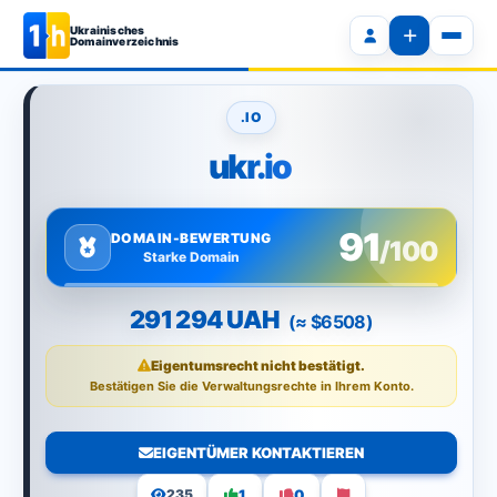
Ukrainisches
Domainverzeichnis
.IO
ukr.io
91
DOMAIN-BEWERTUNG
/100
Starke Domain
291 294 UAH
(≈ $6508)
Eigentumsrecht nicht bestätigt.
Bestätigen Sie die Verwaltungsrechte in Ihrem Konto.
EIGENTÜMER KONTAKTIEREN
1
0
235