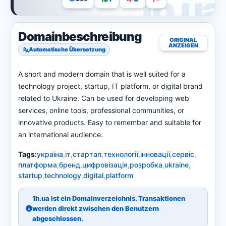
Domainbeschreibung
ORIGINAL
ANZEIGEN
Automatische Übersetzung
A short and modern domain that is well suited for a
technology project, startup, IT platform, or digital brand
related to Ukraine. Can be used for developing web
services, online tools, professional communities, or
innovative products. Easy to remember and suitable for
an international audience.
Tags:
україна
,
іт
,
стартап
,
технології
,
інновації
,
сервіс
,
платформа
,
бренд
,
цифровізація
,
розробка
,
ukraine
,
startup
,
technology
,
digital
,
platform
1h.ua ist ein Domainverzeichnis. Transaktionen
werden direkt zwischen den Benutzern
abgeschlossen.