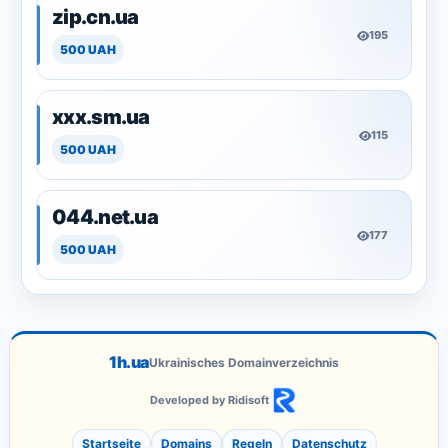
zip.cn.ua
195
500 UAH
xxx.sm.ua
115
500 UAH
044.net.ua
177
500 UAH
1h.ua
Ukrainisches Domainverzeichnis
Developed by Ridisoft
Startseite
Domains
Regeln
Datenschutz