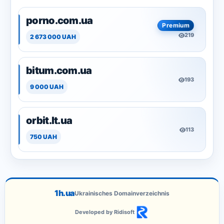
porno.com.ua
Premium
219
2 673 000 UAH
bitum.com.ua
193
9 000 UAH
orbit.lt.ua
113
750 UAH
1h.ua
Ukrainisches Domainverzeichnis
Developed by Ridisoft