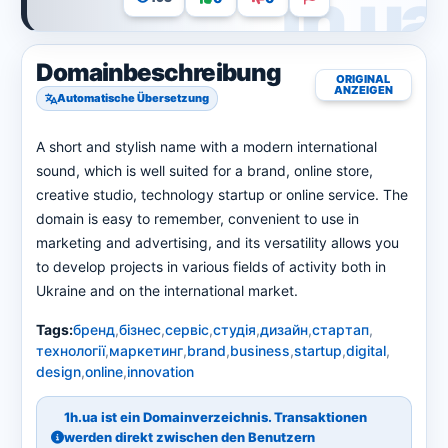
Domainbeschreibung
ORIGINAL
ANZEIGEN
Automatische Übersetzung
A short and stylish name with a modern international
sound, which is well suited for a brand, online store,
creative studio, technology startup or online service. The
domain is easy to remember, convenient to use in
marketing and advertising, and its versatility allows you
to develop projects in various fields of activity both in
Ukraine and on the international market.
Tags:
бренд
,
бізнес
,
сервіс
,
студія
,
дизайн
,
стартап
,
технології
,
маркетинг
,
brand
,
business
,
startup
,
digital
,
design
,
online
,
innovation
1h.ua ist ein Domainverzeichnis. Transaktionen
werden direkt zwischen den Benutzern