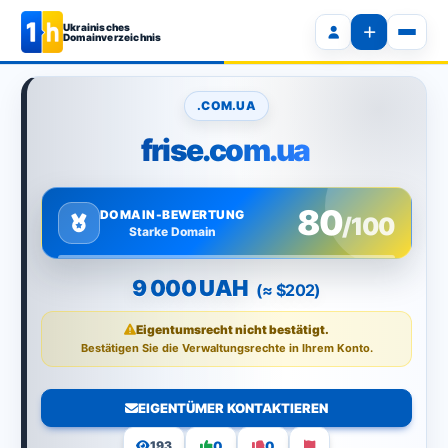
Ukrainisches
Domainverzeichnis
.COM.UA
frise.com.ua
80
DOMAIN-BEWERTUNG
/100
Starke Domain
9 000 UAH
(≈ $202)
Eigentumsrecht nicht bestätigt.
Bestätigen Sie die Verwaltungsrechte in Ihrem Konto.
EIGENTÜMER KONTAKTIEREN
0
0
193